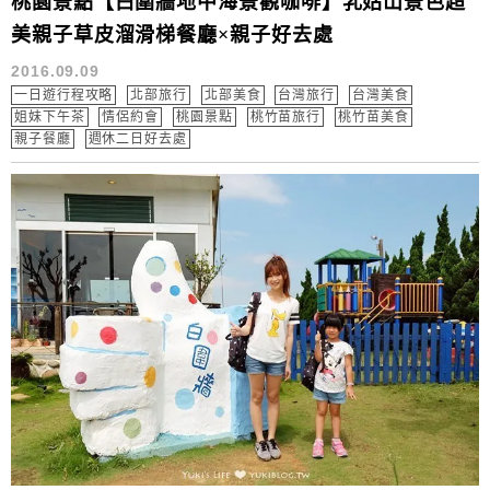
桃園景點【白圍牆地中海景觀咖啡】乳姑山景色超
美親子草皮溜滑梯餐廳×親子好去處
2016.09.09
一日遊行程攻略
北部旅行
北部美食
台灣旅行
台灣美食
姐妹下午茶
情侶約會
桃園景點
桃竹苗旅行
桃竹苗美食
親子餐廳
週休二日好去處