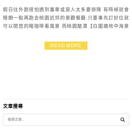
假日往外跑很怕遇到塞車或是人太多要排隊 有時候就會
睡飽一點再跑去桃園近郊的景觀餐廳.只要事先訂好位就
可以閒悠的喝咖啡看風景 而桃園龍潭【白圍牆地中海景
觀咖啡】還有草皮溜滑梯設施.也是假日親子好去處 我發
現這一帶蠻多這類型餐廳.因為景色太好.我們已經想好下
READ MORE
回要再來征服其它家!!
文章搜尋