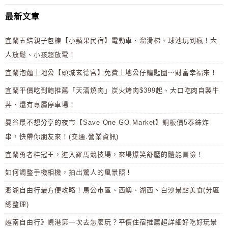
最新文章
宜蘭五結親子包棟【小蘋果民宿】電動車、溜滑梯、球池玩到瘋！大
人放鬆、小孩超放電！
宜蘭泡麵土地公【頭城玄德宮】免費土地公仔鑰匙圈～財富幸福來！
宜蘭平價吃到飽推薦「天滿燒肉」炭火烤肉$399起、大口吃肉自製牛
丼、還有專屬停車場！
曼谷最不想分享的夜市【Save One GO Market】銅板價5泰銖炸
串，快帶你朋友來！(交通.營業資訊)
宜蘭勇者桂冠王，進入羅馬競技場，來場爆笑舒壓的體能冒險！
如何調整手機相機，拍出驚人的風景照！
澎湖自由行最方便攻略！馬公市區、西嶼、湖西、白沙景點美食(分區
總整理)
越南自由行》峴港第一次去怎麼玩？平價住宿推薦超詳細好吃好玩景