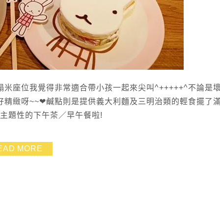
米座位我覺得非常適合帶小孩一起來尖叫^+++++^不論是
好精緻呀~~❤鹹點則是提供義大利麵及三明治類的輕食擺了
有主題性的下午茶／早午餐啦!
EAD MORE