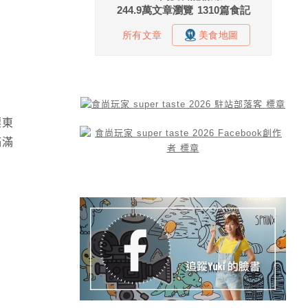
壞東
滿滿