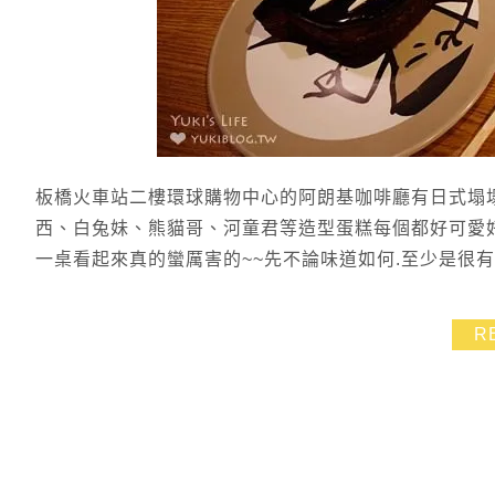
板橋火車站二樓環球購物中心的阿朗基咖啡廳有日式塌塌
西、白兔妹、熊貓哥、河童君等造型蛋糕每個都好可愛
一桌看起來真的蠻厲害的~~先不論味道如何.至少是很
R