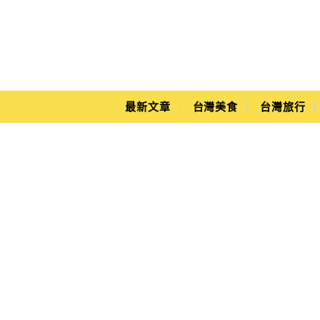
Main Menu
Yuki's Life
最新文章
台灣美食
台灣旅行
板橋火車站美食