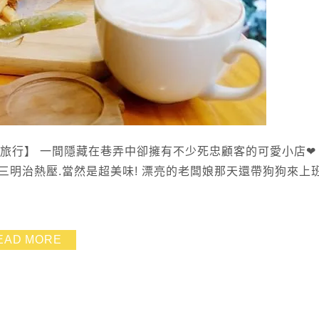
愛旅行】 一間隱藏在巷弄中卻擁有不少死忠顧客的可愛小店❤
明治熱壓.當然是超美味! 漂亮的老闆娘那天還帶狗狗來上班
EAD MORE