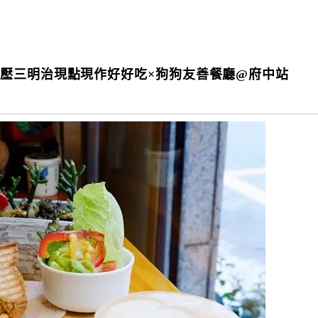
壓三明治現點現作好好吃×狗狗友善餐廳@府中站