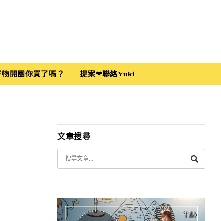
i好物開團你買了嗎？
提案❤聯絡Yuki
文章搜尋