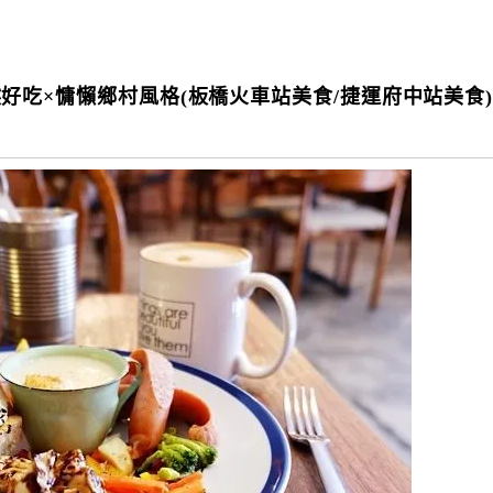
餐果然好吃×慵懶鄉村風格(板橋火車站美食/捷運府中站美食