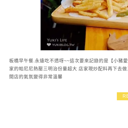
板橋早午餐.永遠吃不透呀~~這次要來記錄的是【小豬
家的帕尼尼熱壓三明治份量超大 店家現炒配料再下去做三
間店的氣氛變得非常溫馨
R