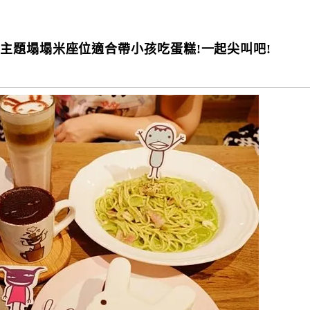
主題塌塌米座位適合帶小孩吃蛋糕!一起尖叫吧!