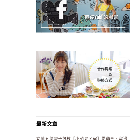
最新文章
宜蘭五結親子包棟【小蘋果民宿】電動車、溜滑