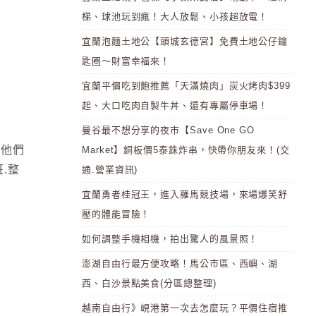
梯、球池玩到瘋！大人放鬆、小孩超放電！
宜蘭泡麵土地公【頭城玄德宮】免費土地公仔鑰
匙圈～財富幸福來！
宜蘭平價吃到飽推薦「天滿燒肉」炭火烤肉$399
起、大口吃肉自製牛丼、還有專屬停車場！
曼谷最不想分享的夜市【Save One GO
 他們
Market】銅板價5泰銖炸串，快帶你朋友來！(交
.整
通.營業資訊)
宜蘭勇者桂冠王，進入羅馬競技場，來場爆笑舒
壓的體能冒險！
如何調整手機相機，拍出驚人的風景照！
澎湖自由行最方便攻略！馬公市區、西嶼、湖
西、白沙景點美食(分區總整理)
越南自由行》峴港第一次去怎麼玩？平價住宿推