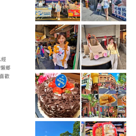
已經
慵懶鄉
 喜歡