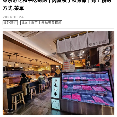
東京必吃和牛吃到飽┃肉屋橫丁秋葉原┃線上預約
方式.菜單
2024.10.24
國外旅行
日本┃東京┃景點美食推薦