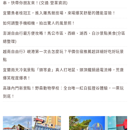
串，快帶你朋友來！(交通.營業資訊)
宜蘭勇者桂冠王，進入羅馬競技場，來場爆笑舒壓的體能冒險！
如何調整手機相機，拍出驚人的風景照！
澎湖自由行最方便攻略！馬公市區、西嶼、湖西、白沙景點美食(分區
總整理)
越南自由行》峴港第一次去怎麼玩？平價住宿推薦超詳細好吃好玩景
點
宜蘭雨天冷氣景點「頭等倉」真人打地鼠、頭頂鐵鍋過電流棒，荒唐
爆笑程度爆表！
高雄內門新景點！野森動物學校：全台唯一紅白狐狸谷體驗，一票玩
到底！