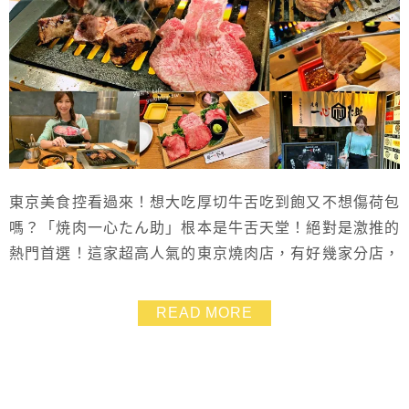
東京美食控看過來！想大吃厚切牛舌吃到飽又不想傷荷包
嗎？「焼肉一心たん助」根本是牛舌天堂！絕對是激推的
熱門首選！這家超高人氣的東京燒肉店，有好幾家分店，
除了仙台牛舌還提供其他牛舌菜單，超值價格多種享受，
讓你一次吃到飽！我們造訪「焼肉一心たん助-旦-有楽町
READ MORE
店」的分店，一開始會有桌邊服務幫客人烤，將厚切牛舌
烤得滋滋作響，口感彈Q卻又軟嫩多汁，每一口都是驚
喜，先有示範之後要自己烤就很順手了！最棒的是，這
家...