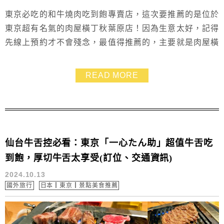
東京必吃的和牛燒肉吃到飽專賣店，這次要推薦的是位於
東京超有名氣的肉屋橫丁秋葉原店！因為生意太好，記得
先線上預約才不會殘念，最值得推薦的，主要就是肉屋橫
丁這裡的牛肉都直接擺出來讓大家挑，不會有圖片不符的
情況發生，肉肉都色澤鮮美、紋路美麗，入口後柔嫩無
READ MORE
比、肉香滿溢，這篇介紹秋葉原肉屋橫丁的消費和訂位方
式，還會分享菜單，以及和牛吃到飽不會膩的小技巧，大
家趕緊收到口袋清單裡吧~~
仙台牛舌控必看：東京「一心たん助」超值牛舌吃
到飽，厚切牛舌太享受(訂位、交通資訊)
2024.10.13
國外旅行
日本┃東京┃景點美食推薦