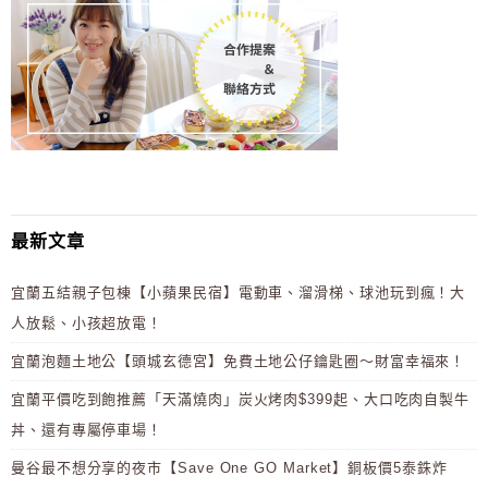
最新文章
宜蘭五結親子包棟【小蘋果民宿】電動車、溜滑梯、球池玩到瘋！大
人放鬆、小孩超放電！
宜蘭泡麵土地公【頭城玄德宮】免費土地公仔鑰匙圈～財富幸福來！
宜蘭平價吃到飽推薦「天滿燒肉」炭火烤肉$399起、大口吃肉自製牛
丼、還有專屬停車場！
曼谷最不想分享的夜市【Save One GO Market】銅板價5泰銖炸