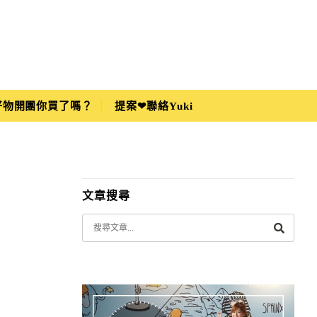
i好物開團你買了嗎？
提案❤聯絡Yuki
文章搜尋