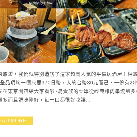
京旅遊，我們就特別造訪了這家超高人氣的平價居酒屋！相
全品項均一價只要370日幣，大約台幣80元而己，一份有2
先在東京開箱給大家看啦~鳥貴族的菜單從經典雞肉串燒到多
多而且調味剛好，每一口都很好吃讓...
EAD MORE