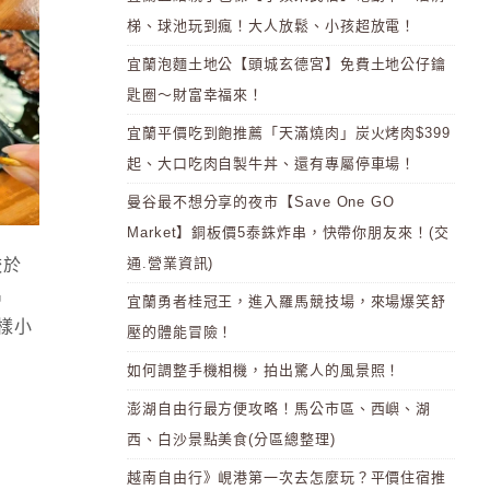
梯、球池玩到瘋！大人放鬆、小孩超放電！
宜蘭泡麵土地公【頭城玄德宮】免費土地公仔鑰
匙圈～財富幸福來！
宜蘭平價吃到飽推薦「天滿燒肉」炭火烤肉$399
起、大口吃肉自製牛丼、還有專屬停車場！
曼谷最不想分享的夜市【Save One GO
Market】銅板價5泰銖炸串，快帶你朋友來！(交
通.營業資訊)
較於
串
宜蘭勇者桂冠王，進入羅馬競技場，來場爆笑舒
樣小
壓的體能冒險！
如何調整手機相機，拍出驚人的風景照！
澎湖自由行最方便攻略！馬公市區、西嶼、湖
西、白沙景點美食(分區總整理)
越南自由行》峴港第一次去怎麼玩？平價住宿推