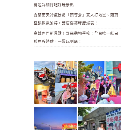
薦超詳細好吃好玩景點
宜蘭雨天冷氣景點「頭等倉」真人打地鼠、頭頂
鐵鍋過電流棒，荒唐爆笑程度爆表！
高雄內門新景點！野森動物學校：全台唯一紅白
狐狸谷體驗，一票玩到底！