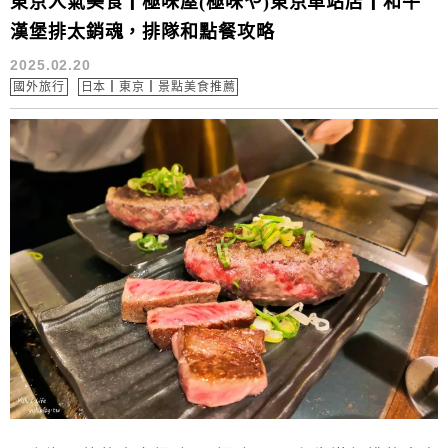
東京人氣美食┃極味屋(極味や)東京車站店┃和牛
漢堡排太銷魂，排隊和點餐攻略
2025.02.20
國外旅行
日本┃東京┃景點美食推薦