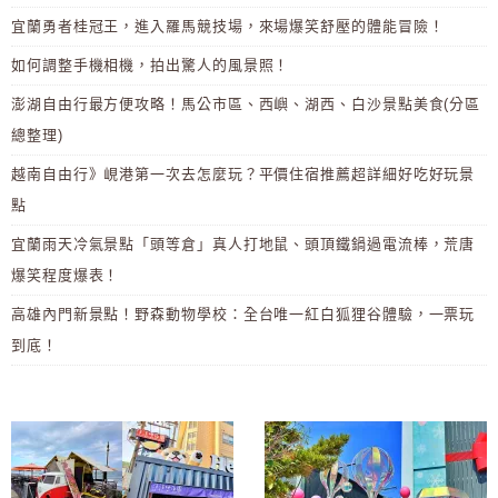
宜蘭勇者桂冠王，進入羅馬競技場，來場爆笑舒壓的體能冒險！
如何調整手機相機，拍出驚人的風景照！
澎湖自由行最方便攻略！馬公市區、西嶼、湖西、白沙景點美食(分區
總整理)
越南自由行》峴港第一次去怎麼玩？平價住宿推薦超詳細好吃好玩景
點
宜蘭雨天冷氣景點「頭等倉」真人打地鼠、頭頂鐵鍋過電流棒，荒唐
爆笑程度爆表！
高雄內門新景點！野森動物學校：全台唯一紅白狐狸谷體驗，一票玩
到底！