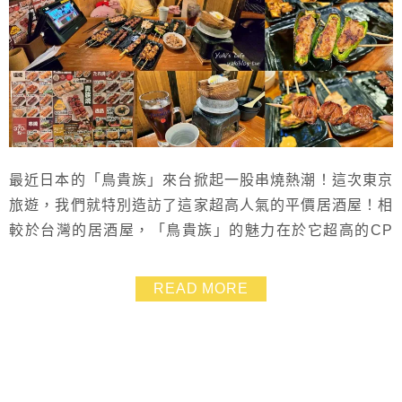
最近日本的「鳥貴族」來台掀起一股串燒熱潮！這次東京
旅遊，我們就特別造訪了這家超高人氣的平價居酒屋！相
較於台灣的居酒屋，「鳥貴族」的魅力在於它超高的CP
值，全品項均一價只要370日幣，大約台幣80元而己，一
份有2串呢！菜色多樣很適合全家大小一起朝聖！我們就
READ MORE
篇就搶先在東京開箱給大家看啦~鳥貴族的菜單從經典雞
肉串燒到多樣小菜、飯類、甜點，甚至連酒類都一律這個
價格！食材份量多而且調味剛好，每一口都很好吃讓...