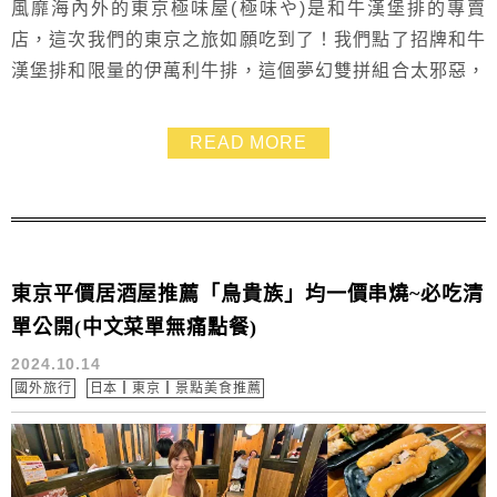
風靡海內外的東京極味屋(極味や)是和牛漢堡排的專賣
店，這次我們的東京之旅如願吃到了！我們點了招牌和牛
漢堡排和限量的伊萬利牛排，這個夢幻雙拼組合太邪惡，
肉質太銷魂，讓人吃一次就愛上，這篇分享如何不用花大
把時間排隊，以及點餐的攻略，最近要出發去吃極味屋的
READ MORE
人必看！
東京平價居酒屋推薦「鳥貴族」均一價串燒~必吃清
單公開(中文菜單無痛點餐)
2024.10.14
國外旅行
日本┃東京┃景點美食推薦