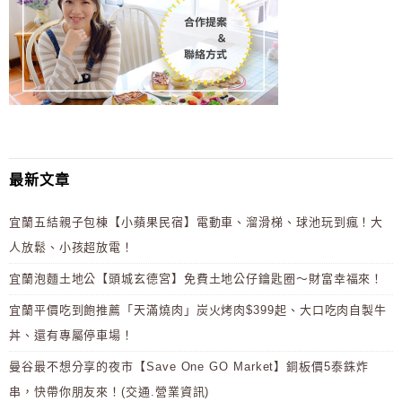
最新文章
宜蘭五結親子包棟【小蘋果民宿】電動車、溜滑梯、球池玩到瘋！大
人放鬆、小孩超放電！
宜蘭泡麵土地公【頭城玄德宮】免費土地公仔鑰匙圈～財富幸福來！
宜蘭平價吃到飽推薦「天滿燒肉」炭火烤肉$399起、大口吃肉自製牛
丼、還有專屬停車場！
曼谷最不想分享的夜市【Save One GO Market】銅板價5泰銖炸
串，快帶你朋友來！(交通.營業資訊)