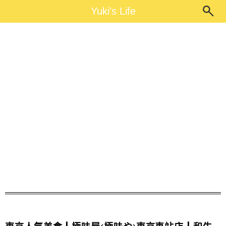
Main Menu
Yuki's Life
Yuki's Life
東京好吃