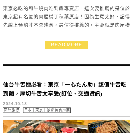
東京必吃的和牛燒肉吃到飽專賣店，這次要推薦的是位於
東京超有名氣的肉屋橫丁秋葉原店！因為生意太好，記得
先線上預約才不會殘念，最值得推薦的，主要就是肉屋橫
丁這裡的牛肉都直接擺出來讓大家挑，不會有圖片不符的
情況發生，肉肉都色澤鮮美、紋路美麗，入口後柔嫩無
READ MORE
比、肉香滿溢，這篇介紹秋葉原肉屋橫丁的消費和訂位方
式，還會分享菜單，以及和牛吃到飽不會膩的小技巧，大
家趕緊收到口袋清單裡吧~~
仙台牛舌控必看：東京「一心たん助」超值牛舌吃
到飽，厚切牛舌太享受(訂位、交通資訊)
2024.10.13
國外旅行
日本┃東京┃景點美食推薦