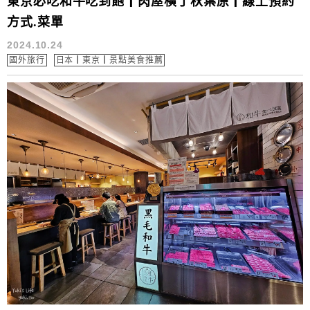
東京必吃和牛吃到飽┃肉屋橫丁秋葉原┃線上預約
方式.菜單
2024.10.24
國外旅行
日本┃東京┃景點美食推薦