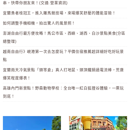
串，快帶你朋友來！(交通.營業資訊)
宜蘭勇者桂冠王，進入羅馬競技場，來場爆笑舒壓的體能冒險！
如何調整手機相機，拍出驚人的風景照！
澎湖自由行最方便攻略！馬公市區、西嶼、湖西、白沙景點美食(分區
總整理)
越南自由行》峴港第一次去怎麼玩？平價住宿推薦超詳細好吃好玩景
點
宜蘭雨天冷氣景點「頭等倉」真人打地鼠、頭頂鐵鍋過電流棒，荒唐
爆笑程度爆表！
高雄內門新景點！野森動物學校：全台唯一紅白狐狸谷體驗，一票玩
到底！