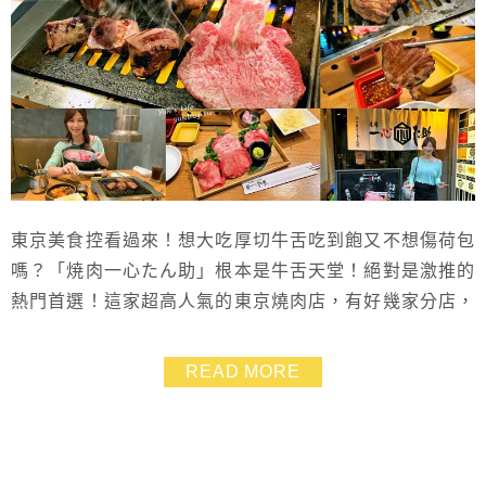
東京美食控看過來！想大吃厚切牛舌吃到飽又不想傷荷包
嗎？「焼肉一心たん助」根本是牛舌天堂！絕對是激推的
熱門首選！這家超高人氣的東京燒肉店，有好幾家分店，
除了仙台牛舌還提供其他牛舌菜單，超值價格多種享受，
讓你一次吃到飽！我們造訪「焼肉一心たん助-旦-有楽町
READ MORE
店」的分店，一開始會有桌邊服務幫客人烤，將厚切牛舌
烤得滋滋作響，口感彈Q卻又軟嫩多汁，每一口都是驚
喜，先有示範之後要自己烤就很順手了！最棒的是，這
家...