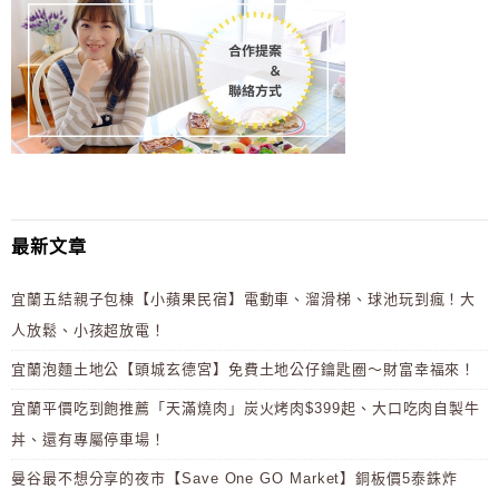
最新文章
宜蘭五結親子包棟【小蘋果民宿】電動車、溜滑梯、球池玩到瘋！大
人放鬆、小孩超放電！
宜蘭泡麵土地公【頭城玄德宮】免費土地公仔鑰匙圈～財富幸福來！
宜蘭平價吃到飽推薦「天滿燒肉」炭火烤肉$399起、大口吃肉自製牛
丼、還有專屬停車場！
曼谷最不想分享的夜市【Save One GO Market】銅板價5泰銖炸