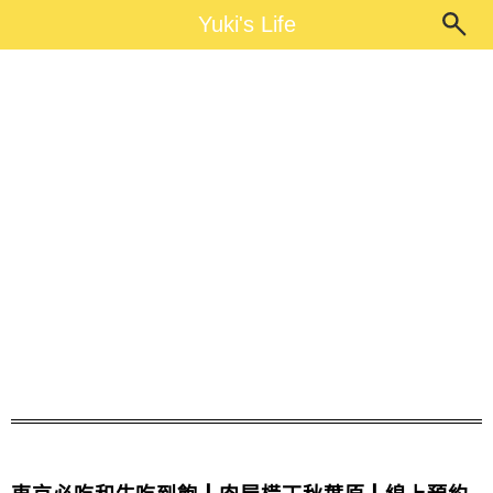
Main Menu
Yuki's Life
Yuki's Life
東京吃到飽