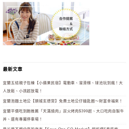
最新文章
宜蘭五結親子包棟【小蘋果民宿】電動車、溜滑梯、球池玩到瘋！大
人放鬆、小孩超放電！
宜蘭泡麵土地公【頭城玄德宮】免費土地公仔鑰匙圈～財富幸福來！
宜蘭平價吃到飽推薦「天滿燒肉」炭火烤肉$399起、大口吃肉自製牛
丼、還有專屬停車場！