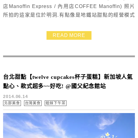
店Manoffin Express / 內用店COFFEE Manoffin) 照片
所拍的這家是位於明洞.有點像是地鐵站甜點的經營模式
^^ 而漢堡跟咖啡套餐讓我很有親切感.跟麥當勞的豬肉滿
福堡的組合一樣 有天經過就買了一份外帶回飯店給小西
READ MORE
瓜當作下午茶 大人就喝熱咖啡溫暖一下囉 ❤
台北甜點【twelve cupcakes杯子蛋糕】新加坡人氣
點心、款式超多~~好吃! @國父紀念館站
2014.06.14
北部美食
台灣美食
姐妹下午茶