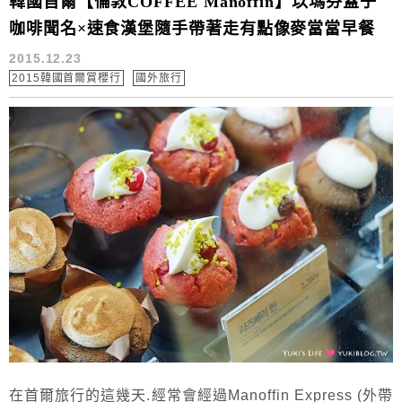
韓國首爾【倫敦COFFEE Manoffin】以瑪芬蓋子
咖啡聞名×速食漢堡隨手帶著走有點像麥當當早餐
2015.12.23
2015韓國首爾賞櫻行
國外旅行
在首爾旅行的這幾天.經常會經過Manoffin Express (外帶