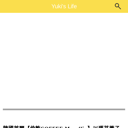
Main Menu
Yuki's Life
Yuki's Life
杯子蛋糕