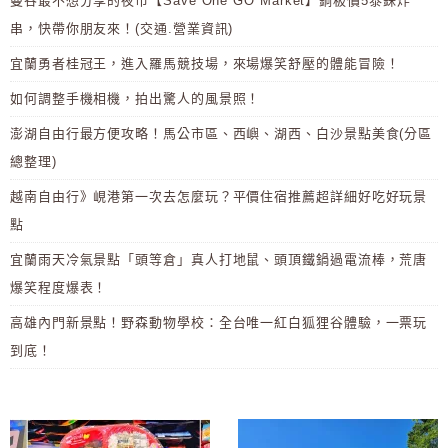
曼谷最不想分享的夜市【Save One GO Market】銅板價5泰銖炸
串，快帶你朋友來！(交通.營業資訊)
宜蘭勇者桂冠王，進入羅馬競技場，來場爆笑舒壓的體能冒險！
如何調整手機相機，拍出驚人的風景照！
澎湖自由行最方便攻略！馬公市區、西嶼、湖西、白沙景點美食(分區
總整理)
越南自由行》峴港第一次去怎麼玩？平價住宿推薦超詳細好吃好玩景
點
宜蘭雨天冷氣景點「頭等倉」真人打地鼠、頭頂鐵鍋過電流棒，荒唐
爆笑程度爆表！
高雄內門新景點！野森動物學校：全台唯一紅白狐狸谷體驗，一票玩
到底！