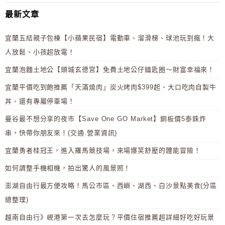
最新文章
宜蘭五結親子包棟【小蘋果民宿】電動車、溜滑梯、球池玩到瘋！大
人放鬆、小孩超放電！
宜蘭泡麵土地公【頭城玄德宮】免費土地公仔鑰匙圈～財富幸福來！
宜蘭平價吃到飽推薦「天滿燒肉」炭火烤肉$399起、大口吃肉自製牛
丼、還有專屬停車場！
曼谷最不想分享的夜市【Save One GO Market】銅板價5泰銖炸
串，快帶你朋友來！(交通.營業資訊)
宜蘭勇者桂冠王，進入羅馬競技場，來場爆笑舒壓的體能冒險！
如何調整手機相機，拍出驚人的風景照！
澎湖自由行最方便攻略！馬公市區、西嶼、湖西、白沙景點美食(分區
總整理)
越南自由行》峴港第一次去怎麼玩？平價住宿推薦超詳細好吃好玩景