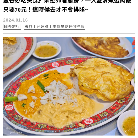
曼谷必吃美食》朱拉50巷廚房，一大盤滑嫩蟹肉飯
只要70元！這時候去才不會排隊~
2024.01.16
國外旅行
曼谷┃芭達雅┃美食景點住宿推薦