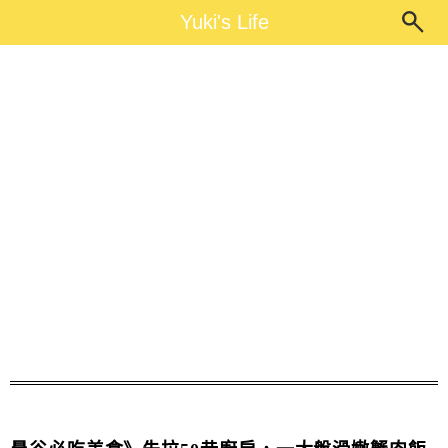
Main Menu
Yuki's Life
Yuki's Life
朱拉50巷廚房