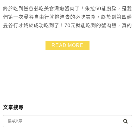
終於吃到曼谷必吃美食滑嫩蟹肉了！朱拉50巷廚房，是我
們第一次曼谷自由行就排進去的必吃美食，終於到第四趟
曼谷行才終於成功吃到了！70元就能吃到的蟹肉飯，真的
非常美味，超香超下飯又滑口～吃完後口齒留香，剛回國
就立刻會想念的那種！去曼谷真的必吃朱拉50巷廚房，這
READ MORE
篇也教你何時去才不會排到隊哦~~
文章搜尋