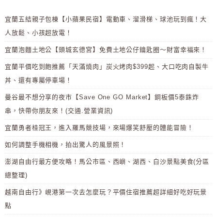
宜蘭五結親子包棟【小蘋果民宿】電動車、溜滑梯、球池玩到瘋！大
人放鬆、小孩超放電！
宜蘭泡麵土地公【頭城玄德宮】免費土地公仔鑰匙圈～財富幸福來！
宜蘭平價吃到飽推薦「天滿燒肉」炭火烤肉$399起、大口吃肉自製牛
丼、還有專屬停車場！
曼谷最不想分享的夜市【Save One GO Market】銅板價5泰銖炸
串，快帶你朋友來！(交通.營業資訊)
宜蘭勇者桂冠王，進入羅馬競技場，來場爆笑舒壓的體能冒險！
如何調整手機相機，拍出驚人的風景照！
澎湖自由行最方便攻略！馬公市區、西嶼、湖西、白沙景點美食(分區
總整理)
越南自由行》峴港第一次去怎麼玩？平價住宿推薦超詳細好吃好玩景
點