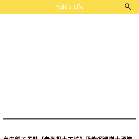
Main Menu
Yuki's Life
Yuki's Life
木頭