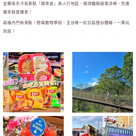
宜蘭雨天冷氣景點「頭等倉」真人打地鼠、頭頂鐵鍋過電流棒，荒唐
爆笑程度爆表！
高雄內門新景點！野森動物學校：全台唯一紅白狐狸谷體驗，一票玩
到底！