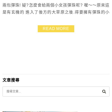
兩包彈珠! 疑?怎麼會給兩個小女孩彈珠呢? 喔～～原來這
是有玄機的 進入了後方的大草原之後.得要擁有彈珠的小
朋友才能開心的玩耍喲 ^______^
READ MORE
文章搜尋