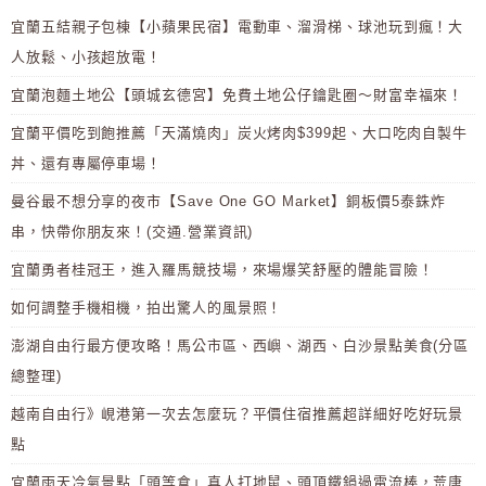
宜蘭五結親子包棟【小蘋果民宿】電動車、溜滑梯、球池玩到瘋！大
人放鬆、小孩超放電！
宜蘭泡麵土地公【頭城玄德宮】免費土地公仔鑰匙圈～財富幸福來！
宜蘭平價吃到飽推薦「天滿燒肉」炭火烤肉$399起、大口吃肉自製牛
丼、還有專屬停車場！
曼谷最不想分享的夜市【Save One GO Market】銅板價5泰銖炸
串，快帶你朋友來！(交通.營業資訊)
宜蘭勇者桂冠王，進入羅馬競技場，來場爆笑舒壓的體能冒險！
如何調整手機相機，拍出驚人的風景照！
澎湖自由行最方便攻略！馬公市區、西嶼、湖西、白沙景點美食(分區
總整理)
越南自由行》峴港第一次去怎麼玩？平價住宿推薦超詳細好吃好玩景
點
宜蘭雨天冷氣景點「頭等倉」真人打地鼠、頭頂鐵鍋過電流棒，荒唐