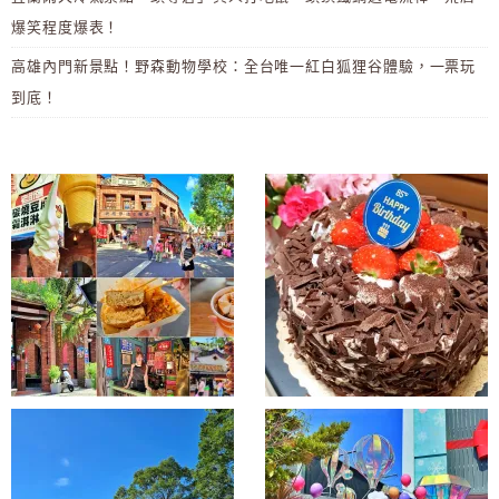
爆笑程度爆表！
高雄內門新景點！野森動物學校：全台唯一紅白狐狸谷體驗，一票玩
到底！