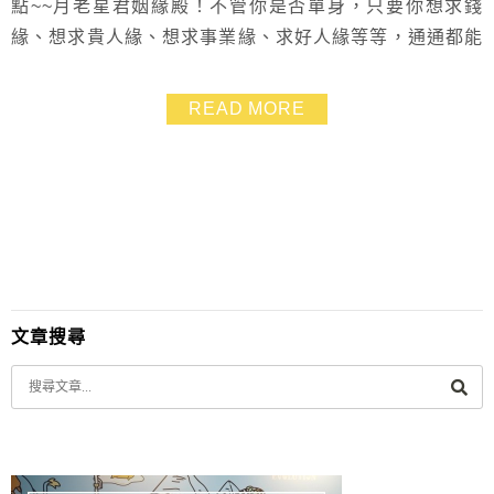
點~~月老星君姻緣殿！不管你是否單身，只要你想求錢
緣、想求貴人緣、想求事業緣、求好人緣等等，通通都能
來月老殿拜拜哦～ 而且台南的正統鹿耳門聖母廟的月老
殿裡面精彩無比，擁有全台唯一的雷雕姻緣燈，現場看超
READ MORE
酷炫~就像來到網美級夜店各種浪漫的愛情佈景也超好
拍，還有宮廷古風攝影棚能換上古裝拍大片，這麼有特色
的地方推薦必來！
文章搜尋