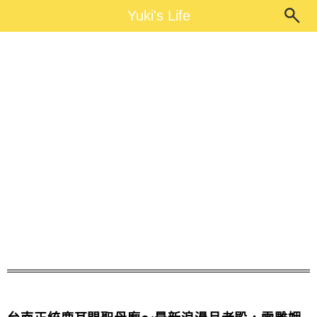
Main Menu
Yuki's Life
Yuki's Life
月老廟