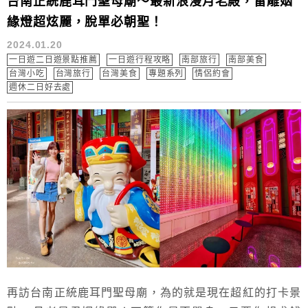
台南正統鹿耳門聖母廟～最新浪漫月老殿，雷雕姻
緣燈超炫麗，脫單必朝聖！
2024.01.20
一日遊二日遊景點推薦
一日遊行程攻略
南部旅行
南部美食
台灣小吃
台灣旅行
台灣美食
專題系列
情侶約會
週休二日好去處
再訪台南正統鹿耳門聖母廟，為的就是現在超紅的打卡景