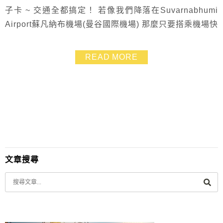
子卡 ~ 交通全都搞定！ 若像我們降落在Suvarnabhumi
Airport蘇凡納布機場(曼谷國際機場) 那麼只要搭乘機場快
線即可轉乘地鐵MRT或是捷運BTS路線到達飯店 雖然大
家都說在曼谷搭計程車非常便宜.但我們只搭了一次就怕
READ MORE
到.路上實在太容易塞車.反而花了不少時間 所以這回全都
是走MRT與BTS路線去玩～ 其實就跟台灣的火車與捷運
一...
文章搜尋