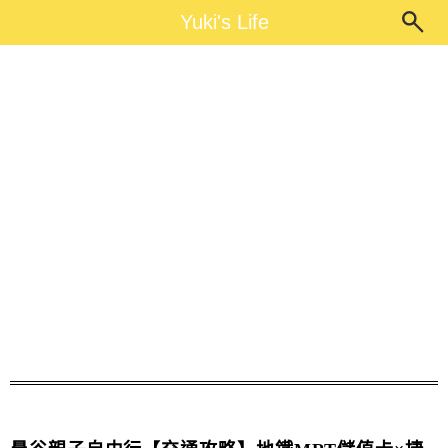
Main Menu
Yuki's Life
Yuki's Life
曼谷兔子卡