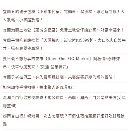
宜蘭五結親子包棟【小蘋果民宿】電動車、溜滑梯、球池玩到瘋！大
人放鬆、小孩超放電！
宜蘭泡麵土地公【頭城玄德宮】免費土地公仔鑰匙圈～財富幸福來！
宜蘭平價吃到飽推薦「天滿燒肉」炭火烤肉$399起、大口吃肉自製牛
丼、還有專屬停車場！
曼谷最不想分享的夜市【Save One GO Market】銅板價5泰銖炸
串，快帶你朋友來！(交通.營業資訊)
宜蘭勇者桂冠王，進入羅馬競技場，來場爆笑舒壓的體能冒險！
如何調整手機相機，拍出驚人的風景照！
澎湖自由行最方便攻略！馬公市區、西嶼、湖西、白沙景點美食(分區
總整理)
越南自由行》峴港第一次去怎麼玩？平價住宿推薦超詳細好吃好玩景
點