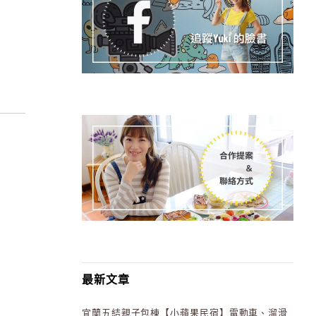
最新文章
宜蘭五結親子包棟【小蘋果民宿】電動車、溜滑