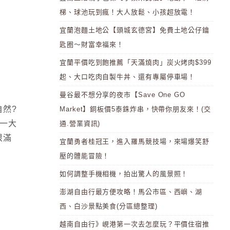
梯、球池玩到瘋！大人放鬆、小孩超放電！
宜蘭泡麵土地公【頭城玄德宮】免費土地公仔鑰
匙圈～財富幸福來！
宜蘭平價吃到飽推薦「天滿燒肉」炭火烤肉$399
起、大口吃肉自製牛丼、還有專屬停車場！
曼谷最不想分享的夜市【Save One GO
自然?
Market】銅板價5泰銖炸串，快帶你朋友來！(交
的一大
通.營業資訊)
很滿
宜蘭勇者桂冠王，進入羅馬競技場，來場爆笑舒
壓的體能冒險！
如何調整手機相機，拍出驚人的風景照！
澎湖自由行最方便攻略！馬公市區、西嶼、湖
西、白沙景點美食(分區總整理)
越南自由行》峴港第一次去怎麼玩？平價住宿推