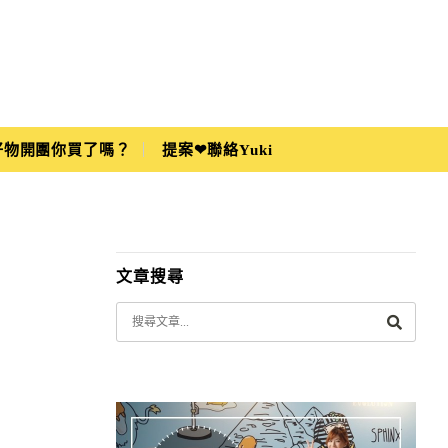
i好物開團你買了嗎？
提案❤聯絡Yuki
文章搜尋