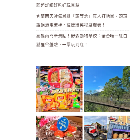
薦超詳細好吃好玩景點
宜蘭雨天冷氣景點「頭等倉」真人打地鼠、頭頂
鐵鍋過電流棒，荒唐爆笑程度爆表！
高雄內門新景點！野森動物學校：全台唯一紅白
狐狸谷體驗，一票玩到底！