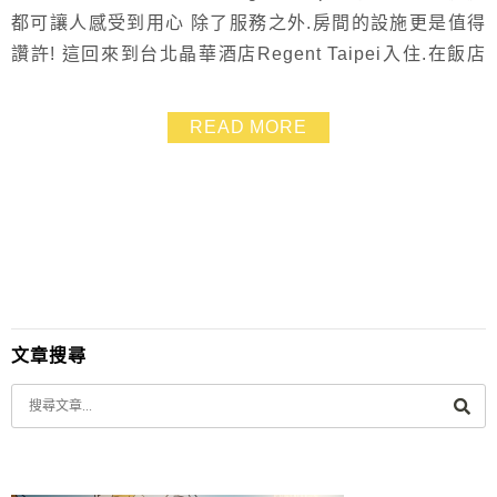
都可讓人感受到用心 除了服務之外.房間的設施更是值得
讚許! 這回來到台北晶華酒店Regent Taipei入住.在飯店
人員的安排之下 享受了一次完美而放鬆的沐蘭頂級五星
級SPA.整個人超放鬆的呀~~
READ MORE
文章搜尋