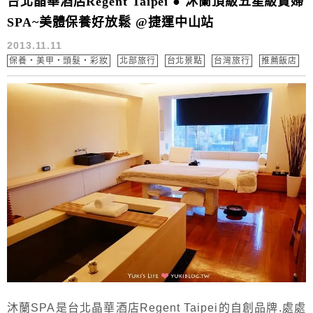
台北晶華酒店Regent Taipei ● 沐蘭頂級五星級貴婦
SPA~美體保養好放鬆 @捷運中山站
2013.11.11
保養‧美甲‧頭髮‧彩妝
北部旅行
台北景點
台灣旅行
推薦飯店
沐蘭SPA是台北晶華酒店Regent Taipei的自創品牌.處處