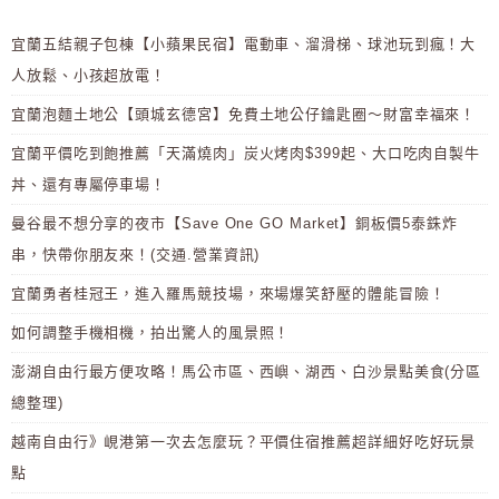
宜蘭五結親子包棟【小蘋果民宿】電動車、溜滑梯、球池玩到瘋！大
人放鬆、小孩超放電！
宜蘭泡麵土地公【頭城玄德宮】免費土地公仔鑰匙圈～財富幸福來！
宜蘭平價吃到飽推薦「天滿燒肉」炭火烤肉$399起、大口吃肉自製牛
丼、還有專屬停車場！
曼谷最不想分享的夜市【Save One GO Market】銅板價5泰銖炸
串，快帶你朋友來！(交通.營業資訊)
宜蘭勇者桂冠王，進入羅馬競技場，來場爆笑舒壓的體能冒險！
如何調整手機相機，拍出驚人的風景照！
澎湖自由行最方便攻略！馬公市區、西嶼、湖西、白沙景點美食(分區
總整理)
越南自由行》峴港第一次去怎麼玩？平價住宿推薦超詳細好吃好玩景
點