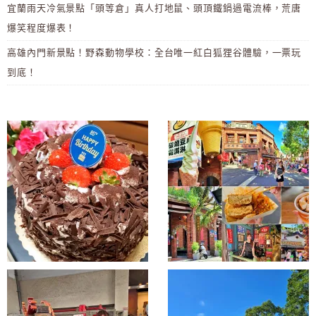
宜蘭雨天冷氣景點「頭等倉」真人打地鼠、頭頂鐵鍋過電流棒，荒唐
爆笑程度爆表！
高雄內門新景點！野森動物學校：全台唯一紅白狐狸谷體驗，一票玩
到底！