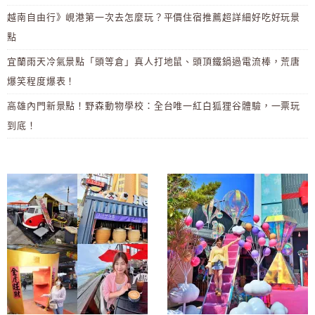
越南自由行》峴港第一次去怎麼玩？平價住宿推薦超詳細好吃好玩景
點
宜蘭雨天冷氣景點「頭等倉」真人打地鼠、頭頂鐵鍋過電流棒，荒唐
爆笑程度爆表！
高雄內門新景點！野森動物學校：全台唯一紅白狐狸谷體驗，一票玩
到底！