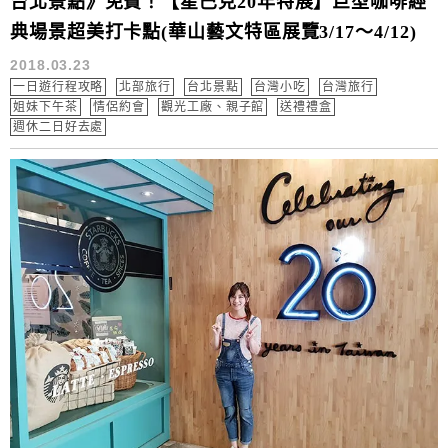
台北景點》免費！【星巴克20年特展】巨型咖啡經
典場景超美打卡點(華山藝文特區展覽3/17～4/12)
2018.03.23
一日遊行程攻略
北部旅行
台北景點
台灣小吃
台灣旅行
姐妹下午茶
情侶約會
觀光工廠、親子館
送禮禮盒
週休二日好去處