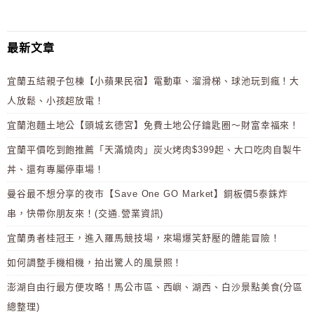
最新文章
宜蘭五結親子包棟【小蘋果民宿】電動車、溜滑梯、球池玩到瘋！大
人放鬆、小孩超放電！
宜蘭泡麵土地公【頭城玄德宮】免費土地公仔鑰匙圈～財富幸福來！
宜蘭平價吃到飽推薦「天滿燒肉」炭火烤肉$399起、大口吃肉自製牛
丼、還有專屬停車場！
曼谷最不想分享的夜市【Save One GO Market】銅板價5泰銖炸
串，快帶你朋友來！(交通.營業資訊)
宜蘭勇者桂冠王，進入羅馬競技場，來場爆笑舒壓的體能冒險！
如何調整手機相機，拍出驚人的風景照！
澎湖自由行最方便攻略！馬公市區、西嶼、湖西、白沙景點美食(分區
總整理)