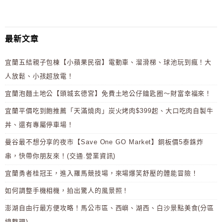
最新文章
宜蘭五結親子包棟【小蘋果民宿】電動車、溜滑梯、球池玩到瘋！大
人放鬆、小孩超放電！
宜蘭泡麵土地公【頭城玄德宮】免費土地公仔鑰匙圈～財富幸福來！
宜蘭平價吃到飽推薦「天滿燒肉」炭火烤肉$399起、大口吃肉自製牛
丼、還有專屬停車場！
曼谷最不想分享的夜市【Save One GO Market】銅板價5泰銖炸
串，快帶你朋友來！(交通.營業資訊)
宜蘭勇者桂冠王，進入羅馬競技場，來場爆笑舒壓的體能冒險！
如何調整手機相機，拍出驚人的風景照！
澎湖自由行最方便攻略！馬公市區、西嶼、湖西、白沙景點美食(分區
總整理)