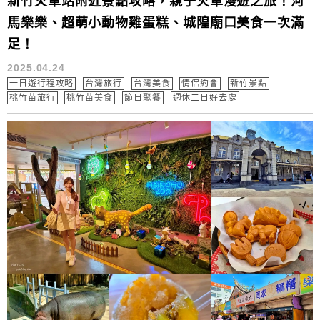
新竹火車站附近景點攻略，親子火車漫遊之旅！河
馬樂樂、超萌小動物雞蛋糕、城隍廟口美食一次滿
足！
2025.04.24
一日遊行程攻略
台灣旅行
台灣美食
情侶約會
新竹景點
桃竹苗旅行
桃竹苗美食
節日聚餐
週休二日好去處