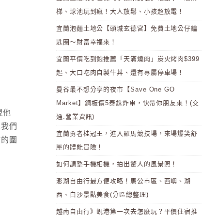
梯、球池玩到瘋！大人放鬆、小孩超放電！
宜蘭泡麵土地公【頭城玄德宮】免費土地公仔鑰
匙圈～財富幸福來！
宜蘭平價吃到飽推薦「天滿燒肉」炭火烤肉$399
起、大口吃肉自製牛丼、還有專屬停車場！
曼谷最不想分享的夜市【Save One GO
Market】銅板價5泰銖炸串，快帶你朋友來！(交
現他
通.營業資訊)
像我們
宜蘭勇者桂冠王，進入羅馬競技場，來場爆笑舒
孩的圍
壓的體能冒險！
如何調整手機相機，拍出驚人的風景照！
澎湖自由行最方便攻略！馬公市區、西嶼、湖
西、白沙景點美食(分區總整理)
越南自由行》峴港第一次去怎麼玩？平價住宿推