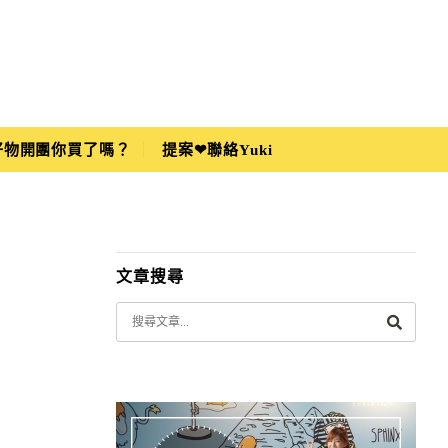
i好物開團你買了嗎？
提案❤聯絡Yuki
文章搜尋