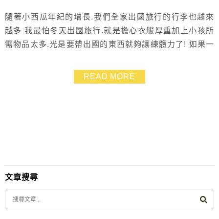
隨著小西瓜年紀的增長.我們全家出國旅行的行李也越來
越多 我最怕冬天出國旅行.就是擔心衣服厚重加上小孩所
需物品太多.光是要帶出國的東西就夠讓練體力了! 如果一
個行李箱裝不下.還得拖著兩咖出門 若是自由行行程又要
換飯店.那肯定是苦到不行呀~~ 而這次Samsonite新秀麗
READ MORE
INOVA 28吋超輕量行李箱的開箱就正中我所需 果然它好
拉好用之外.容量空間更是適合一家三口 可以輕鬆出國囉
~~~ 我們已經開始...
文章搜尋