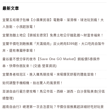
最新文章
宜蘭五結親子包棟【小蘋果民宿】電動車、溜滑梯、球池玩到瘋！大
人放鬆、小孩超放電！
宜蘭泡麵土地公【頭城玄德宮】免費土地公仔鑰匙圈～財富幸福來！
宜蘭平價吃到飽推薦「天滿燒肉」炭火烤肉$399起、大口吃肉自製牛
丼、還有專屬停車場！
曼谷最不想分享的夜市【Save One GO Market】銅板價5泰銖炸
串，快帶你朋友來！(交通.營業資訊)
宜蘭勇者桂冠王，進入羅馬競技場，來場爆笑舒壓的體能冒險！
如何調整手機相機，拍出驚人的風景照！
澎湖自由行最方便攻略！馬公市區、西嶼、湖西、白沙景點美食(分區
總整理)
越南自由行》峴港第一次去怎麼玩？平價住宿推薦超詳細好吃好玩景