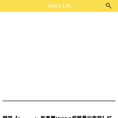
Main Menu
Yuki's Life
Yuki's Life
新秀麗