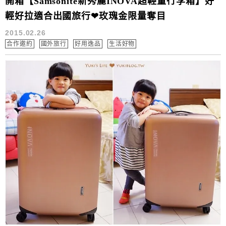
開箱【Samsonite新秀麗INOVA超輕量行李箱】好
輕好拉適合出國旅行❤玫瑰金限量奪目
2015.02.26
合作邀約
國外旅行
好用逸品
生活好物