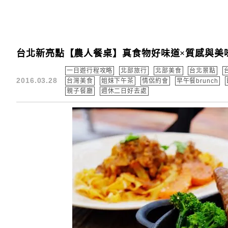
台北新亮點【農人餐桌】真食物好味道×質感與美
一日遊行程攻略
北部旅行
北部美食
台北景點
2016.03.28
台灣美食
姐妹下午茶
情侶約會
早午餐brunch
親子餐廳
週休二日好去處