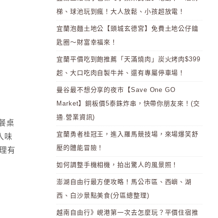
梯、球池玩到瘋！大人放鬆、小孩超放電！
宜蘭泡麵土地公【頭城玄德宮】免費土地公仔鑰
匙圈～財富幸福來！
宜蘭平價吃到飽推薦「天滿燒肉」炭火烤肉$399
起、大口吃肉自製牛丼、還有專屬停車場！
曼谷最不想分享的夜市【Save One GO
Market】銅板價5泰銖炸串，快帶你朋友來！(交
通.營業資訊)
餐桌
宜蘭勇者桂冠王，進入羅馬競技場，來場爆笑舒
入味
壓的體能冒險！
理有
如何調整手機相機，拍出驚人的風景照！
澎湖自由行最方便攻略！馬公市區、西嶼、湖
西、白沙景點美食(分區總整理)
越南自由行》峴港第一次去怎麼玩？平價住宿推