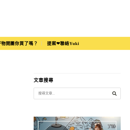
i好物開團你買了嗎？
提案❤聯絡Yuki
文章搜尋