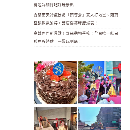
薦超詳細好吃好玩景點
宜蘭雨天冷氣景點「頭等倉」真人打地鼠、頭頂
鐵鍋過電流棒，荒唐爆笑程度爆表！
高雄內門新景點！野森動物學校：全台唯一紅白
狐狸谷體驗，一票玩到底！