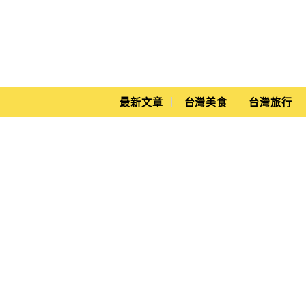
Main Menu
Yuki's Life
最新文章
台灣美食
台灣旅行
捷運中正紀念堂站美食