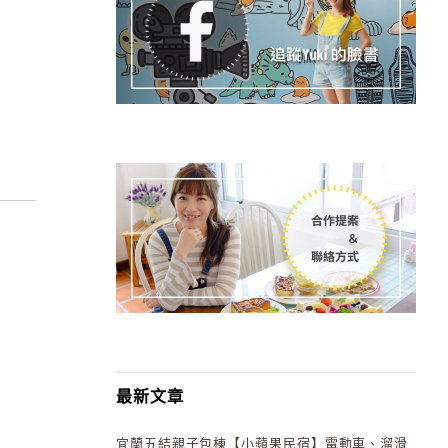
最新文章
宜蘭五結親子包棟【小蘋果民宿】電動車、溜滑