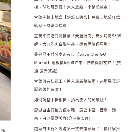
梯、球池玩到瘋！大人放鬆、小孩超放電！
宜蘭泡麵土地公【頭城玄德宮】免費土地公仔鑰
匙圈～財富幸福來！
宜蘭平價吃到飽推薦「天滿燒肉」炭火烤肉$399
起、大口吃肉自製牛丼、還有專屬停車場！
曼谷最不想分享的夜市【Save One GO
Market】銅板價5泰銖炸串，快帶你朋友來！(交
通.營業資訊)
宜蘭勇者桂冠王，進入羅馬競技場，來場爆笑舒
壓的體能冒險！
如何調整手機相機，拍出驚人的風景照！
澎湖自由行最方便攻略！馬公市區、西嶼、湖
西、白沙景點美食(分區總整理)
越南自由行》峴港第一次去怎麼玩？平價住宿推
，還