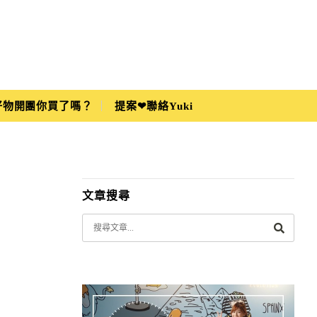
i好物開團你買了嗎？
提案❤聯絡Yuki
文章搜尋