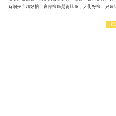
有網美店超好拍！實際逛過覺得比墾丁大街好逛，只是
R