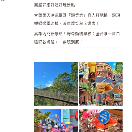
薦超詳細好吃好玩景點
宜蘭雨天冷氣景點「頭等倉」真人打地鼠、頭頂
鐵鍋過電流棒，荒唐爆笑程度爆表！
高雄內門新景點！野森動物學校：全台唯一紅白
狐狸谷體驗，一票玩到底！