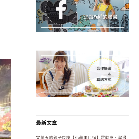
最新文章
宜蘭五結親子包棟【小蘋果民宿】電動車、溜滑