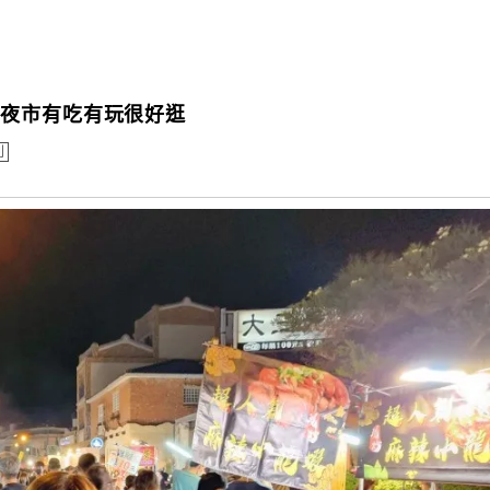
統夜市有吃有玩很好逛
列