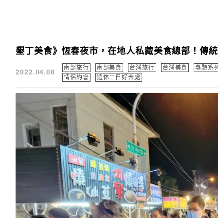
墾丁美食》恆春夜市，在地人私藏美食總部！傳
南部旅行
南部美食
台灣旅行
台灣美食
專題系
2022.04.08
情侶約會
週休二日好去處