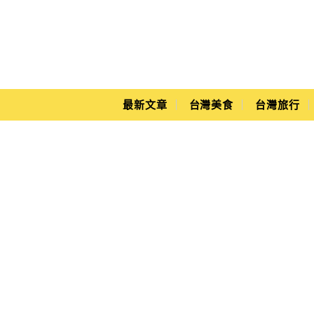
Main Menu
Yuki's Life
最新文章
台灣美食
台灣旅行
恆春夜市時間