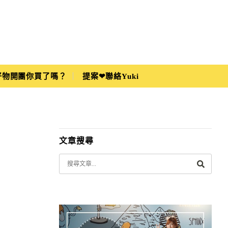
i好物開團你買了嗎？
提案❤聯絡Yuki
文章搜尋