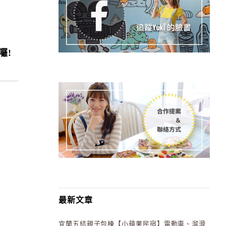
囉!
最新文章
宜蘭五結親子包棟【小蘋果民宿】電動車、溜滑