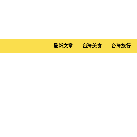
Main Menu
Yuki's Life
最新文章
台灣美食
台灣旅行
強制排氣