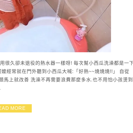
台使用很久卻未退役的熱水器一樣呀! 每次幫小西瓜洗澡都是一
阿嬤經常就在門外聽到小西瓜大喊:「好熱~~燒燒燒!!」 自從
個問題馬上就改善 洗澡不再需要浪費那麼多水.也不用怕小孩燙到
.
EAD MORE