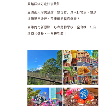
薦超詳細好吃好玩景點
宜蘭雨天冷氣景點「頭等倉」真人打地鼠、頭頂
鐵鍋過電流棒，荒唐爆笑程度爆表！
高雄內門新景點！野森動物學校：全台唯一紅白
狐狸谷體驗，一票玩到底！