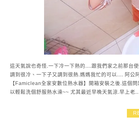
這天氣說也奇怪.一下冷一下熱的....跟我們家之前那
調到很冷、一下子又調到很熱.媽媽我忙的可以.... 阿公
【Famiclean全家安數位熱水器】開箱安裝之後.這
以輕鬆洗個舒服熱水澡~~ 尤其最近早晚天氣涼.早上老..
R