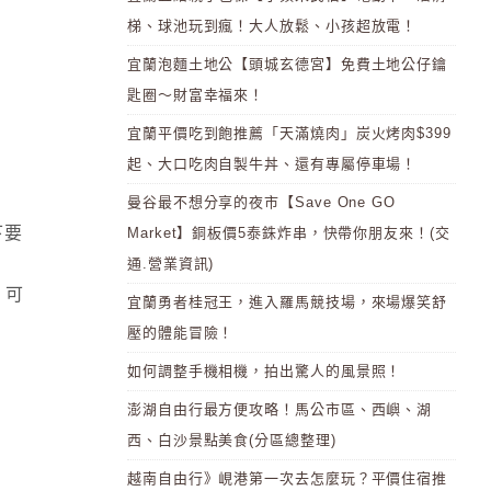
梯、球池玩到瘋！大人放鬆、小孩超放電！
宜蘭泡麵土地公【頭城玄德宮】免費土地公仔鑰
匙圈～財富幸福來！
宜蘭平價吃到飽推薦「天滿燒肉」炭火烤肉$399
起、大口吃肉自製牛丼、還有專屬停車場！
曼谷最不想分享的夜市【Save One GO
下要
Market】銅板價5泰銖炸串，快帶你朋友來！(交
通.營業資訊)
 可
宜蘭勇者桂冠王，進入羅馬競技場，來場爆笑舒
壓的體能冒險！
如何調整手機相機，拍出驚人的風景照！
澎湖自由行最方便攻略！馬公市區、西嶼、湖
西、白沙景點美食(分區總整理)
越南自由行》峴港第一次去怎麼玩？平價住宿推