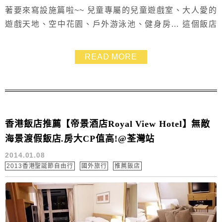
著要來寫設施篇啦~~ 兒童專屬的兒童遊戲室、大人愛的
遊戲天地、空中花園、戶外游泳池、健身房… 這個飯店
還真的蠻適合全家大小渡假呢! 小西瓜喜歡這隻超大的熊
熊.西瓜拔喜歡遊戲天地的遊戲機.我玩跳舞機跳的一身
READ MORE
汗...超想在家裡也放一台 ^^
香港飯店推薦【帝景酒店Royal View Hotel】無敵
海景渡假飯店.房大CP值高!@荃灣站
2014.01.08
2013香港聖誕節自由行
國外旅行
推薦飯店