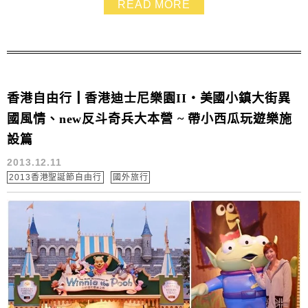
READ MORE
了一筆! 接駁車來回市中心荃灣站、青衣站.要去迪士尼也
相當方便! 另一個重點是可以坐計程車去深井吃燒鵝啦
X...
香港自由行┃香港迪士尼樂園II‧美國小鎮大街異
國風情、new反斗奇兵大本營 ~ 帶小西瓜玩遊樂施
設篇
2013.12.11
2013香港聖誕節自由行
國外旅行