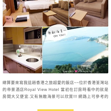
總算要來寫我這趟香港之旅超愛的飯店~~位於香港荃灣站
的帝景酒店Royal View Hotel 當初在訂房時看中的就是
房間大又便宜.又有無敵海景可以欣賞!!! 網路上可參考的
資料不多.但我一眼就愛上他! 超適合渡假放空或是親子旅
行 ❤ 房內有微波爐可以加熱食物.自己準備伙食又大大省