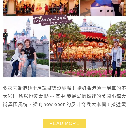
要來去香港迪士尼玩遊樂設施囉!! 還好香港迪士尼真的不
大啦! 所以也沒太累~~ 其中.我最愛園區裡的美國小鎮大
街異國風情、還有new open的反斗奇兵大本營!! 接近黃
昏時的迪士尼點上燈光.變得更加夢幻~~❤ 旋轉木馬還有
城堡都像換上新衣服.我們好像真的來到了童話世界一般
READ MORE
呀!