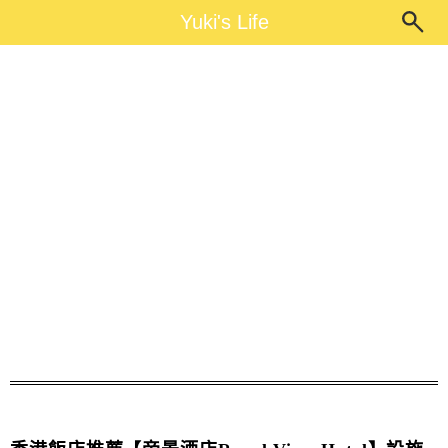
Main Menu
Yuki's Life
Yuki's Life
帝景酒店