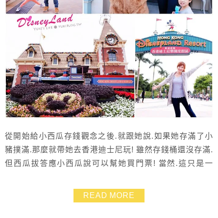
從開始給小西瓜存錢觀念之後.就跟她說.如果她存滿了小
豬撲滿.那麼就帶她去香港迪士尼玩! 雖然存錢桶還沒存滿.
但西瓜拔答應小西瓜說可以幫她買門票! 當然.這只是一
個”概念”一個”夢想藍圖”! 但是完成夢想的那一刻.卻有更
滿足更深刻的甜美回憶!! 這次我們香港自由行的一大重點.
READ MORE
就是在完成這個夢想~ 來去香港迪士尼玩囉!!