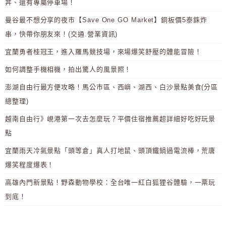
丼、還有專屬停車場！
曼谷最不想分享的夜市【Save One GO Market】銅板價5泰銖炸
串，快帶你朋友來！(交通.營業資訊)
宜蘭勇者桂冠王，進入羅馬競技場，來場爆笑舒壓的體能冒險！
如何調整手機相機，拍出驚人的風景照！
澎湖自由行最方便攻略！馬公市區、西嶼、湖西、白沙景點美食(分區
總整理)
越南自由行》峴港第一次去怎麼玩？平價住宿推薦超詳細好吃好玩景
點
宜蘭雨天冷氣景點「頭等倉」真人打地鼠、頭頂鐵鍋過電流棒，荒唐
爆笑程度爆表！
高雄內門新景點！野森動物學校：全台唯一紅白狐狸谷體驗，一票玩
到底！