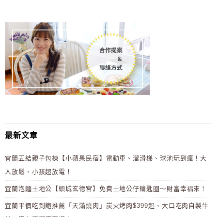
最新文章
宜蘭五結親子包棟【小蘋果民宿】電動車、溜滑梯、球池玩到瘋！大
人放鬆、小孩超放電！
宜蘭泡麵土地公【頭城玄德宮】免費土地公仔鑰匙圈～財富幸福來！
宜蘭平價吃到飽推薦「天滿燒肉」炭火烤肉$399起、大口吃肉自製牛