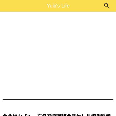
Main Menu
Yuki's Life
Yuki's Life
布洛斯