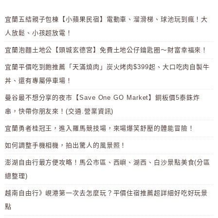
宜蘭五結親子包棟【小蘋果民宿】電動車、溜滑梯、球池玩到瘋！大
人放鬆、小孩超放電！
宜蘭泡麵土地公【頭城玄德宮】免費土地公仔鑰匙圈～財富幸福來！
宜蘭平價吃到飽推薦「天滿燒肉」炭火烤肉$399起、大口吃肉自製牛
丼、還有專屬停車場！
曼谷最不想分享的夜市【Save One GO Market】銅板價5泰銖炸
串，快帶你朋友來！(交通.營業資訊)
宜蘭勇者桂冠王，進入羅馬競技場，來場爆笑舒壓的體能冒險！
如何調整手機相機，拍出驚人的風景照！
澎湖自由行最方便攻略！馬公市區、西嶼、湖西、白沙景點美食(分區
總整理)
越南自由行》峴港第一次去怎麼玩？平價住宿推薦超詳細好吃好玩景
點