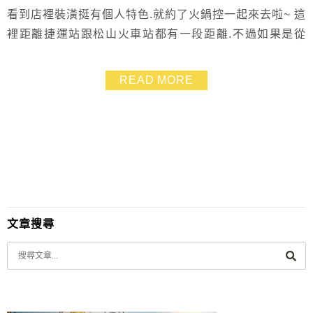
看到店裡裝潢挺有個人特色.就約了火鍋控一起來去啦~ 這
裡距離捷運站跟松山火車站都有一段距離.不過如果是從
松山火車站搭公車也算方便 店裡的菜是自家種的.這一點
還蠻讓人驚訝 除了青菜之外.鍋物有些也很特別.像是以長
READ MORE
崎蛋糕來下鍋 我們一直研究著.該丟麻辣那邊好.還是清湯
煮起來比較好哩????
文章搜尋