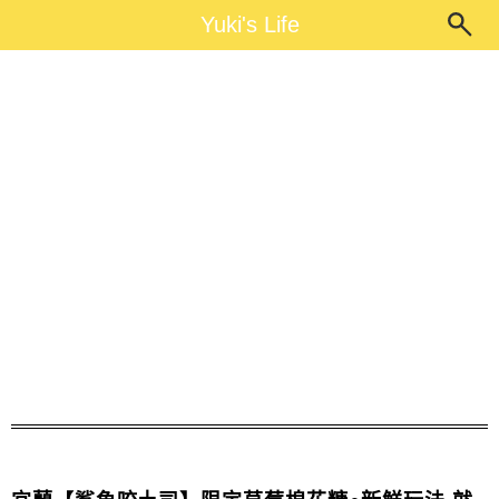
Main Menu
Yuki's Life
Yuki's Life
布丁吐司