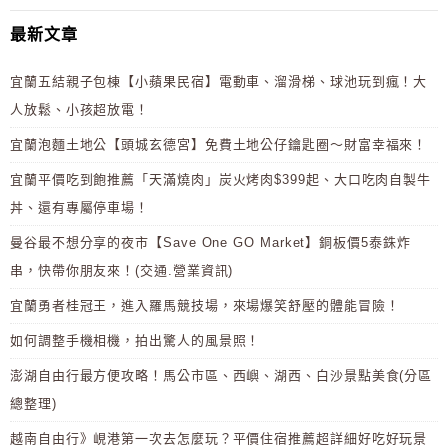
最新文章
宜蘭五結親子包棟【小蘋果民宿】電動車、溜滑梯、球池玩到瘋！大
人放鬆、小孩超放電！
宜蘭泡麵土地公【頭城玄德宮】免費土地公仔鑰匙圈～財富幸福來！
宜蘭平價吃到飽推薦「天滿燒肉」炭火烤肉$399起、大口吃肉自製牛
丼、還有專屬停車場！
曼谷最不想分享的夜市【Save One GO Market】銅板價5泰銖炸
串，快帶你朋友來！(交通.營業資訊)
宜蘭勇者桂冠王，進入羅馬競技場，來場爆笑舒壓的體能冒險！
如何調整手機相機，拍出驚人的風景照！
澎湖自由行最方便攻略！馬公市區、西嶼、湖西、白沙景點美食(分區
總整理)
越南自由行》峴港第一次去怎麼玩？平價住宿推薦超詳細好吃好玩景