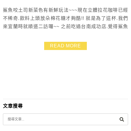
鯊魚咬土司新菜色有新鮮玩法~~~現在立體拉花咖啡已經
不稀奇.飲料上頭放朵棉花糖才夠酷!! 就是為了這杯.我們
來宜蘭時就順道二訪囉~~ 之前吃過台南成功店.覺得鯊魚
咬土司是間平價大份量的簡餐店 店家也很用心.雖然分店
一家一家的開.但是新菜色或是限定商品不斷推陳出新 鬆
READ MORE
餅一直是強項也是熱門菜色.客人回訪率也蠻高!
文章搜尋