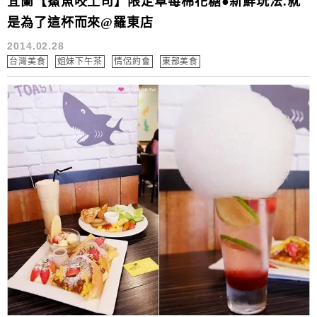
宜蘭【鯊魚咬土司】限定草莓棉花糖●新鮮玩法.就
是為了這杯而來@羅東店
2014.02.28
台灣美食
姐妹下午茶
情侶約會
東部美食