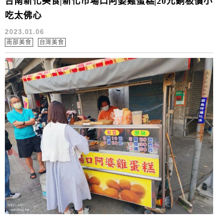
台南新化美食|新化市場口阿婆雞蛋糕|20元銅板價小
吃太佛心
2023.01.06
南部美食
台灣美食