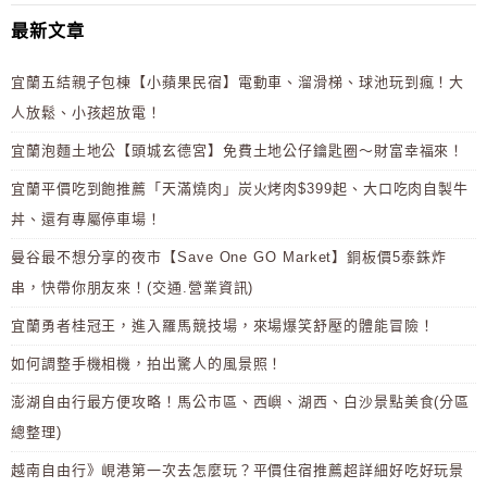
最新文章
宜蘭五結親子包棟【小蘋果民宿】電動車、溜滑梯、球池玩到瘋！大
人放鬆、小孩超放電！
宜蘭泡麵土地公【頭城玄德宮】免費土地公仔鑰匙圈～財富幸福來！
宜蘭平價吃到飽推薦「天滿燒肉」炭火烤肉$399起、大口吃肉自製牛
丼、還有專屬停車場！
曼谷最不想分享的夜市【Save One GO Market】銅板價5泰銖炸
串，快帶你朋友來！(交通.營業資訊)
宜蘭勇者桂冠王，進入羅馬競技場，來場爆笑舒壓的體能冒險！
如何調整手機相機，拍出驚人的風景照！
澎湖自由行最方便攻略！馬公市區、西嶼、湖西、白沙景點美食(分區
總整理)
越南自由行》峴港第一次去怎麼玩？平價住宿推薦超詳細好吃好玩景