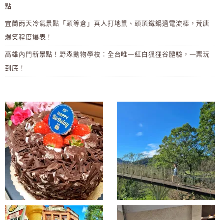
點
宜蘭雨天冷氣景點「頭等倉」真人打地鼠、頭頂鐵鍋過電流棒，荒唐
爆笑程度爆表！
高雄內門新景點！野森動物學校：全台唯一紅白狐狸谷體驗，一票玩
到底！