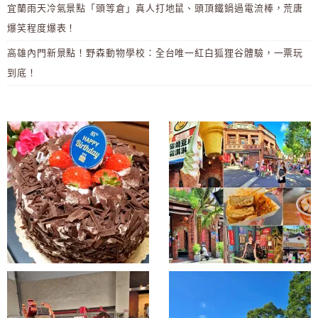
宜蘭雨天冷氣景點「頭等倉」真人打地鼠、頭頂鐵鍋過電流棒，荒唐
爆笑程度爆表！
高雄內門新景點！野森動物學校：全台唯一紅白狐狸谷體驗，一票玩
到底！