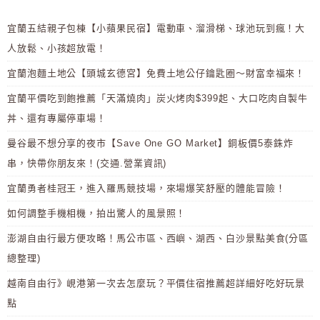
宜蘭五結親子包棟【小蘋果民宿】電動車、溜滑梯、球池玩到瘋！大
人放鬆、小孩超放電！
宜蘭泡麵土地公【頭城玄德宮】免費土地公仔鑰匙圈～財富幸福來！
宜蘭平價吃到飽推薦「天滿燒肉」炭火烤肉$399起、大口吃肉自製牛
丼、還有專屬停車場！
曼谷最不想分享的夜市【Save One GO Market】銅板價5泰銖炸
串，快帶你朋友來！(交通.營業資訊)
宜蘭勇者桂冠王，進入羅馬競技場，來場爆笑舒壓的體能冒險！
如何調整手機相機，拍出驚人的風景照！
澎湖自由行最方便攻略！馬公市區、西嶼、湖西、白沙景點美食(分區
總整理)
越南自由行》峴港第一次去怎麼玩？平價住宿推薦超詳細好吃好玩景
點