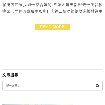
咖啡店如果找到一家合味的.會讓人每天都想去坐坐就像
這家【里程碑實驗室咖啡】店裡二樓以鎢絲燈泡叢林為主
題並加入濃厚工業風桌椅裝潢非常有質感非常有特色傍晚
時分來上一杯好咖啡.享受玻璃窗外的黃昏美景~~相當愜
READ MORE
意p.s.他們的甜點跟鬆餅也都好好吃❤
文章搜尋