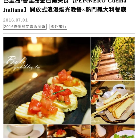
巴里島/峇里島金巴蘭美食【PEPeNERO Cucina
Italiana】開放式浪漫燭光晚餐×熱門義大利餐廳
2016.07.01
2016峇里島文青深度遊
國外旅行