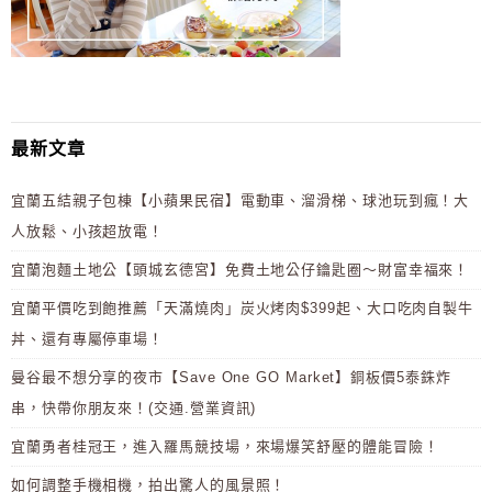
最新文章
宜蘭五結親子包棟【小蘋果民宿】電動車、溜滑梯、球池玩到瘋！大
人放鬆、小孩超放電！
宜蘭泡麵土地公【頭城玄德宮】免費土地公仔鑰匙圈～財富幸福來！
宜蘭平價吃到飽推薦「天滿燒肉」炭火烤肉$399起、大口吃肉自製牛
丼、還有專屬停車場！
曼谷最不想分享的夜市【Save One GO Market】銅板價5泰銖炸
串，快帶你朋友來！(交通.營業資訊)
宜蘭勇者桂冠王，進入羅馬競技場，來場爆笑舒壓的體能冒險！
如何調整手機相機，拍出驚人的風景照！