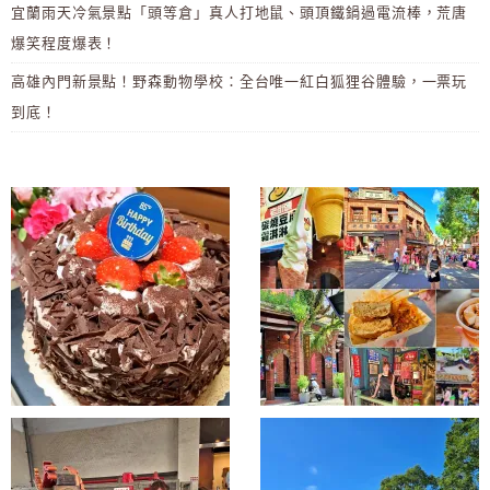
宜蘭雨天冷氣景點「頭等倉」真人打地鼠、頭頂鐵鍋過電流棒，荒唐
爆笑程度爆表！
高雄內門新景點！野森動物學校：全台唯一紅白狐狸谷體驗，一票玩
到底！