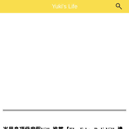
Main Menu
Yuki's Life
Yuki's Life
巴里島旅遊