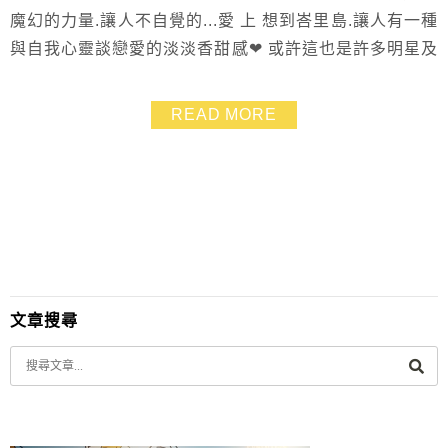
魔幻的力量.讓人不自覺的...愛 上 想到峇里島.讓人有一種
與自我心靈談戀愛的淡淡香甜感❤ 或許這也是許多明星及
新人會選擇在峇里島結婚辦婚禮派對的原因吧! 【The
Edge Bali Villa邊緣別墅】就是一個很適合辦派對婚禮的
READ MORE
場地 360度壯闊無敵海景×浪漫崖邊泳池 讓人難以忘懷
文章搜尋