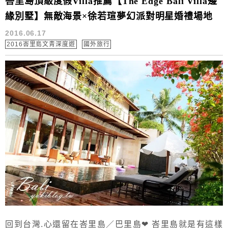
峇里島頂級度假Villa推薦【The Edge Bali Villa邊
緣別墅】無敵海景×徐若瑄夢幻派對明星婚禮場地
2016.06.17
2016峇里島文青深度遊
國外旅行
回到台灣.心還留在峇里島／巴里島❤ 峇里島就是有這樣