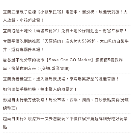
宜蘭五結親子包棟【小蘋果民宿】電動車、溜滑梯、球池玩到瘋！大
人放鬆、小孩超放電！
宜蘭泡麵土地公【頭城玄德宮】免費土地公仔鑰匙圈～財富幸福來！
宜蘭平價吃到飽推薦「天滿燒肉」炭火烤肉$399起、大口吃肉自製牛
丼、還有專屬停車場！
曼谷最不想分享的夜市【Save One GO Market】銅板價5泰銖炸
串，快帶你朋友來！(交通.營業資訊)
宜蘭勇者桂冠王，進入羅馬競技場，來場爆笑舒壓的體能冒險！
如何調整手機相機，拍出驚人的風景照！
澎湖自由行最方便攻略！馬公市區、西嶼、湖西、白沙景點美食(分區
總整理)
越南自由行》峴港第一次去怎麼玩？平價住宿推薦超詳細好吃好玩景
點