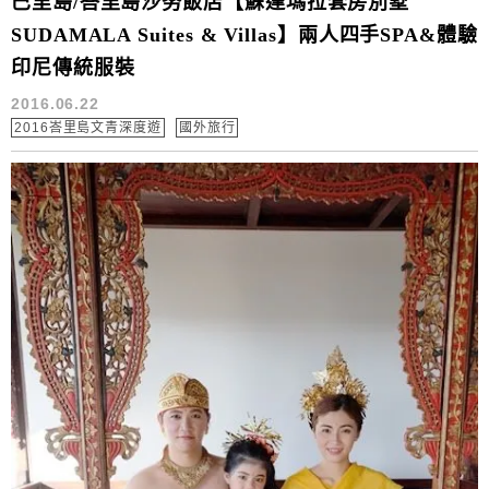
巴里島/峇里島沙努飯店【蘇達瑪拉套房別墅
SUDAMALA Suites & Villas】兩人四手SPA&體驗
印尼傳統服裝
2016.06.22
2016峇里島文青深度遊
國外旅行