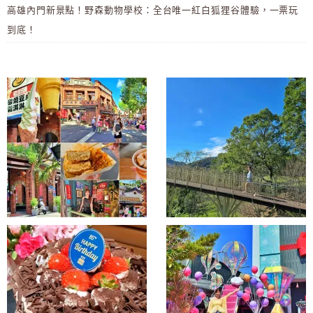
高雄內門新景點！野森動物學校：全台唯一紅白狐狸谷體驗，一票玩
到底！