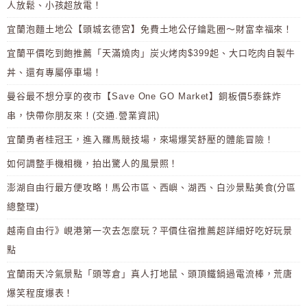
人放鬆、小孩超放電！
宜蘭泡麵土地公【頭城玄德宮】免費土地公仔鑰匙圈～財富幸福來！
宜蘭平價吃到飽推薦「天滿燒肉」炭火烤肉$399起、大口吃肉自製牛
丼、還有專屬停車場！
曼谷最不想分享的夜市【Save One GO Market】銅板價5泰銖炸
串，快帶你朋友來！(交通.營業資訊)
宜蘭勇者桂冠王，進入羅馬競技場，來場爆笑舒壓的體能冒險！
如何調整手機相機，拍出驚人的風景照！
澎湖自由行最方便攻略！馬公市區、西嶼、湖西、白沙景點美食(分區
總整理)
越南自由行》峴港第一次去怎麼玩？平價住宿推薦超詳細好吃好玩景
點
宜蘭雨天冷氣景點「頭等倉」真人打地鼠、頭頂鐵鍋過電流棒，荒唐
爆笑程度爆表！