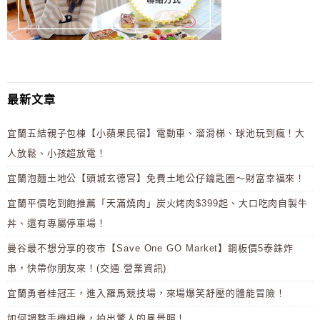
最新文章
宜蘭五結親子包棟【小蘋果民宿】電動車、溜滑梯、球池玩到瘋！大
人放鬆、小孩超放電！
宜蘭泡麵土地公【頭城玄德宮】免費土地公仔鑰匙圈～財富幸福來！
宜蘭平價吃到飽推薦「天滿燒肉」炭火烤肉$399起、大口吃肉自製牛
丼、還有專屬停車場！
曼谷最不想分享的夜市【Save One GO Market】銅板價5泰銖炸
串，快帶你朋友來！(交通.營業資訊)
宜蘭勇者桂冠王，進入羅馬競技場，來場爆笑舒壓的體能冒險！
如何調整手機相機，拍出驚人的風景照！