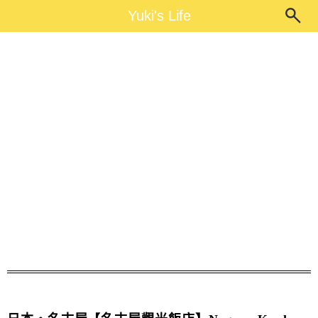
Main Menu
Yuki's Life
Yuki's Life
巴士