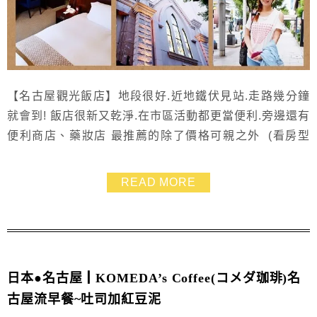
【名古屋觀光飯店】地段很好.近地鐵伏見站.走路幾分鐘
就會到! 飯店很新又乾淨.在市區活動都更當便利.旁邊還有
便利商店、藥妝店 最推薦的除了價格可親之外 (看房型
房價) 機場巴士往返接送也方便了親子行或是回程不想提
著行李箱坐地鐵的旅客~~❤ 先來看看名古屋觀光飯店的
READ MORE
地理位子~這樣子大家就會比較清楚了~ 位在市區広小路
通上.所以不論要去哪裡都相當方便 也適合全家大小親子
遊啦 ^_____^ 像是我之...
日本●名古屋┃KOMEDA’s Coffee(コメダ珈琲)名
古屋流早餐~吐司加紅豆泥