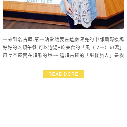
一來到名古屋.第一站當然要在這麼漂亮的中部國際機場
好好的吃頓午餐 可以泡湯+吃美食的「風（フー）の湯」
風々茶屋實在超酷的說~~ 這超古鏙的「謎樣旅人」是機
場的吉祥物.我一眼就受上他 因為覺得跟自己愛旅行的調
調有much到! 柯柯! 機場內好好逛喔.還有個很漂亮的展望
READ MORE
台可以看飛機起降 當天天氣爆好的.整個天空藍成一片.拍
起來有夠水 ❤