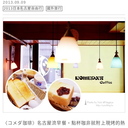
2013.09.09
2013日本名古屋自由行
國外旅行
〈コメダ珈琲〉名古屋流早餐‧點杯咖非就附上現烤的熱