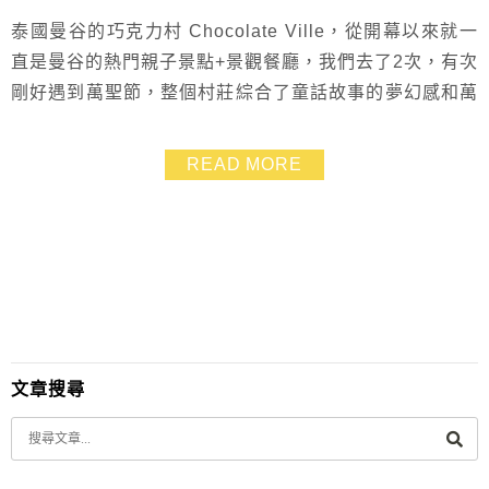
泰國曼谷的巧克力村 Chocolate Ville，從開幕以來就一
直是曼谷的熱門親子景點+景觀餐廳，我們去了2次，有次
剛好遇到萬聖節，整個村莊綜合了童話故事的夢幻感和萬
聖節的詭譎氛圍，好拍好玩到不行，但一般時候整個巧克
力村更是繽紛充滿童趣~而聖誕節就會有聖誕節的裝飾哦
READ MORE
～超用心的！每一年換好幾次主題超瘋狂的！這座沒有賣
巧克力的巧克力村到底有什麼魅力，就跟著我的鏡頭一起
來瞧瞧吧~
文章搜尋