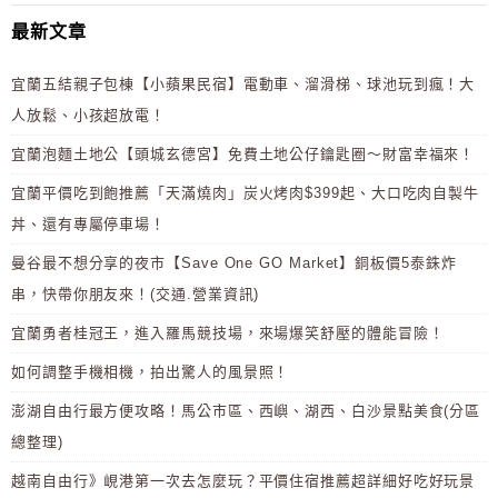
最新文章
宜蘭五結親子包棟【小蘋果民宿】電動車、溜滑梯、球池玩到瘋！大
人放鬆、小孩超放電！
宜蘭泡麵土地公【頭城玄德宮】免費土地公仔鑰匙圈～財富幸福來！
宜蘭平價吃到飽推薦「天滿燒肉」炭火烤肉$399起、大口吃肉自製牛
丼、還有專屬停車場！
曼谷最不想分享的夜市【Save One GO Market】銅板價5泰銖炸
串，快帶你朋友來！(交通.營業資訊)
宜蘭勇者桂冠王，進入羅馬競技場，來場爆笑舒壓的體能冒險！
如何調整手機相機，拍出驚人的風景照！
澎湖自由行最方便攻略！馬公市區、西嶼、湖西、白沙景點美食(分區
總整理)
越南自由行》峴港第一次去怎麼玩？平價住宿推薦超詳細好吃好玩景