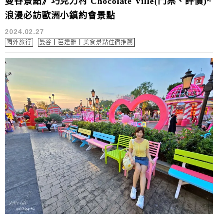
曼谷景點》巧克力村 Chocolate Ville(門票、評價)~
浪漫必訪歐洲小鎮約會景點
2024.02.27
國外旅行
曼谷┃芭達雅┃美食景點住宿推薦