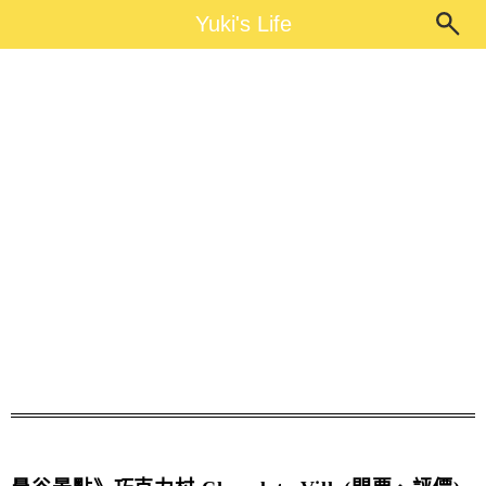
Main Menu
Yuki's Life
Yuki's Life
巧克力村交通