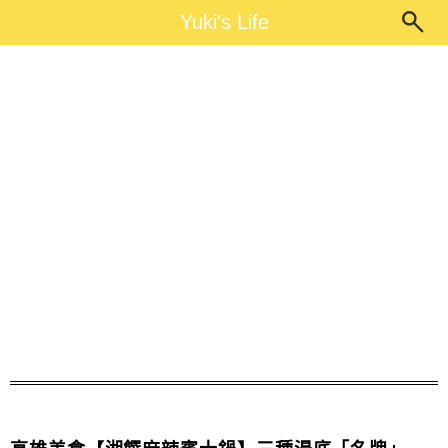
Main Menu
Yuki's Life
Yuki's Life
左營