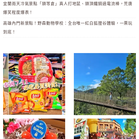
宜蘭雨天冷氣景點「頭等倉」真人打地鼠、頭頂鐵鍋過電流棒，荒唐
爆笑程度爆表！
高雄內門新景點！野森動物學校：全台唯一紅白狐狸谷體驗，一票玩
到底！