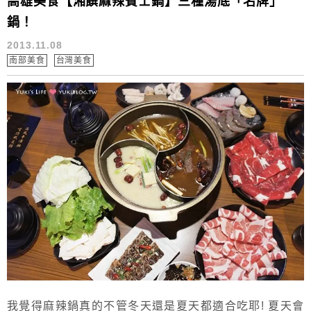
高雄美食【湘饌麻辣賓士鍋】三種湯底「名牌」
鍋！
2013.11.08
南部美食
台灣美食
我覺得麻辣鍋真的不管冬天還是夏天都適合吃耶! 夏天會