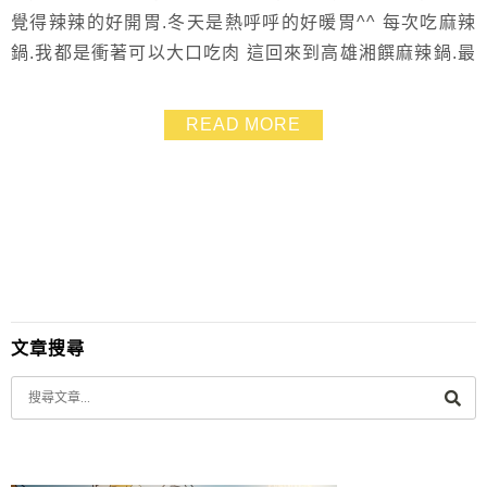
覺得辣辣的好開胃.冬天是熱呼呼的好暖胃^^ 每次吃麻辣
鍋.我都是衝著可以大口吃肉 這回來到高雄湘饌麻辣鍋.最
大吸引我的賣點.就是這三種湯頭的「賓士鍋」啦！
READ MORE
文章搜尋