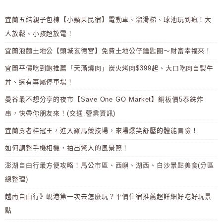
宜蘭五結親子包棟【小蘋果民宿】電動車、溜滑梯、球池玩到瘋！大
人放鬆、小孩超放電！
宜蘭泡麵土地公【頭城玄德宮】免費土地公仔鑰匙圈～財富幸福來！
宜蘭平價吃到飽推薦「天滿燒肉」炭火烤肉$399起、大口吃肉自製牛
丼、還有專屬停車場！
曼谷最不想分享的夜市【Save One GO Market】銅板價5泰銖炸
串，快帶你朋友來！(交通.營業資訊)
宜蘭勇者桂冠王，進入羅馬競技場，來場爆笑舒壓的體能冒險！
如何調整手機相機，拍出驚人的風景照！
澎湖自由行最方便攻略！馬公市區、西嶼、湖西、白沙景點美食(分區
總整理)
越南自由行》峴港第一次去怎麼玩？平價住宿推薦超詳細好吃好玩景
點