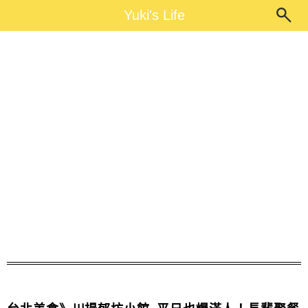
Main Menu
Yuki's Life
Yuki's Life
川揚郁坊小館