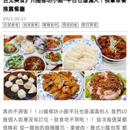
台北美食》川揚郁坊小館~平日也爆滿人！長輩聚餐
推薦餐廳
2021.03.27
北部美食
台灣美食
專題系列
情侶約會
節日聚餐
真的不誇張！！川揚郁坊小館平日也是滿滿的人 我們10
幾個人如果沒有訂位，就會吃不到啦！！ 這次每道菜都
很精彩 從一開始的麻辣腰花、東坡肉、雜式小籠包等 都