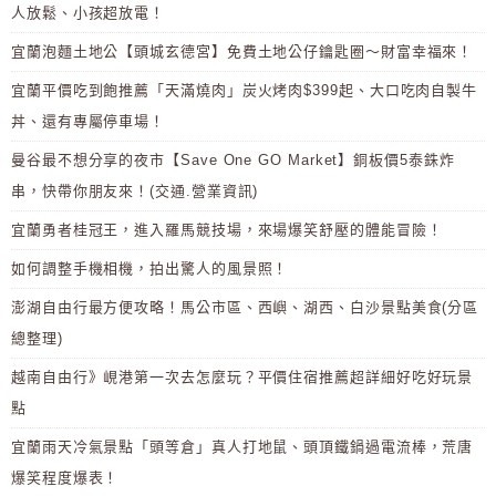
人放鬆、小孩超放電！
宜蘭泡麵土地公【頭城玄德宮】免費土地公仔鑰匙圈～財富幸福來！
宜蘭平價吃到飽推薦「天滿燒肉」炭火烤肉$399起、大口吃肉自製牛
丼、還有專屬停車場！
曼谷最不想分享的夜市【Save One GO Market】銅板價5泰銖炸
串，快帶你朋友來！(交通.營業資訊)
宜蘭勇者桂冠王，進入羅馬競技場，來場爆笑舒壓的體能冒險！
如何調整手機相機，拍出驚人的風景照！
澎湖自由行最方便攻略！馬公市區、西嶼、湖西、白沙景點美食(分區
總整理)
越南自由行》峴港第一次去怎麼玩？平價住宿推薦超詳細好吃好玩景
點
宜蘭雨天冷氣景點「頭等倉」真人打地鼠、頭頂鐵鍋過電流棒，荒唐
爆笑程度爆表！