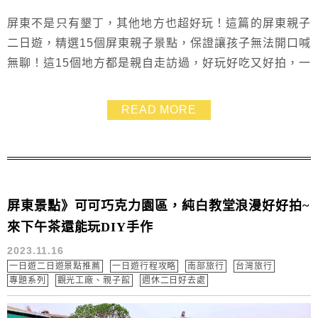
屏東不是只有墾丁，其他地方也超好玩！這篇的屏東親子
二日遊，精選15個屏東親子景點，保證讓孩子無法開口喊
無聊！這15個地方都是親自走訪過，好玩好吃又好拍，一
定要推薦給大家~好幾個屏東親子景點都是免費，有室內
能避雨的，也有戶外可跑跳的，規劃帶孩子遊屏東看這篇
READ MORE
就對了！
屏東景點》可可巧克力園區，純白教堂浪漫好好拍~
來下午茶還能玩DIY手作
2023.11.16
一日遊二日遊景點推薦
一日遊行程攻略
南部旅行
台灣旅行
專題系列
觀光工廠、親子館
週休二日好去處