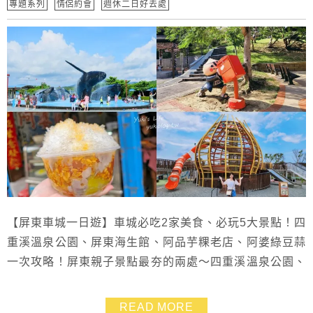
專題系列
情侶約會
週休二日好去處
【屏東車城一日遊】車城必吃2家美食、必玩5大景點！四
重溪溫泉公園、屏東海生館、阿品芋粿老店、阿婆綠豆蒜
一次攻略！屏東親子景點最夯的兩處～四重溪溫泉公園、
屏東海生館就在車城。車城網美景點創意棋台阿兵哥也可
順路拍一下，車城必吃美食的阿婆綠豆蒜就在屏東車城福
READ MORE