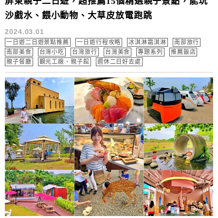
屏東親子二日遊，超推薦15個精選親子景點，能玩
沙戲水、餵小動物、大草皮放電跑跳
2024.03.01
一日遊二日遊景點推薦
一日遊行程攻略
冰淇淋霜淇淋
南部旅行
南部美食
台灣小吃
台灣旅行
台灣美食
專題系列
推薦飯店
親子餐廳
觀光工廠、親子館
週休二日好去處