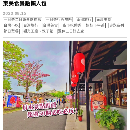
東美食景點懶人包
2023.08.15
一日遊二日遊景點推薦
一日遊行程攻略
南部旅行
南部美食
台灣小吃
台灣旅行
台灣美食
夜市吃透透
姐妹下午茶
專題系列
節日聚餐
觀光工廠、親子館
週休二日好去處