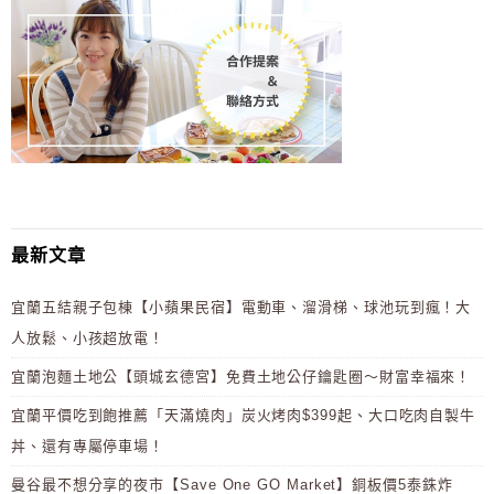
最新文章
宜蘭五結親子包棟【小蘋果民宿】電動車、溜滑梯、球池玩到瘋！大
人放鬆、小孩超放電！
宜蘭泡麵土地公【頭城玄德宮】免費土地公仔鑰匙圈～財富幸福來！
宜蘭平價吃到飽推薦「天滿燒肉」炭火烤肉$399起、大口吃肉自製牛
丼、還有專屬停車場！
曼谷最不想分享的夜市【Save One GO Market】銅板價5泰銖炸