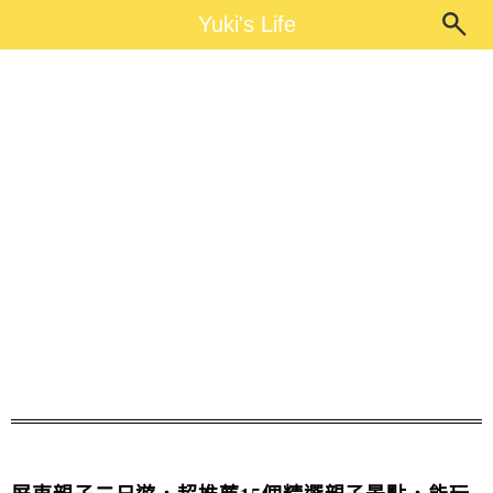
Main Menu
Yuki's Life
Yuki's Life
屏東免費景點