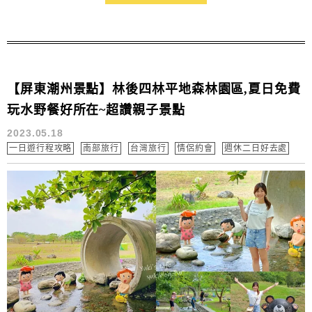
安宮巷內，有來福安宮拜拜的話可不要錯過囉～也可以帶
小孩到福安宮旁的洋蔥溜滑梯公園玩耍放電！別忘了順便
也要吃一下40年老店的古早味阿品芋粿～車城還有什...
【屏東潮州景點】林後四林平地森林園區,夏日免費
玩水野餐好所在~超讚親子景點
2023.05.18
一日遊行程攻略
南部旅行
台灣旅行
情侶約會
週休二日好去處