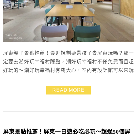
屏東親子景點推薦！最近規劃要帶孩子去屏東玩嗎？那一
定要去潮好玩幸福村踩點，潮好玩幸福村不僅免費而且超
好玩的～潮好玩幸福村有夠大心，室內有設計館可以來玩
手作DIY，戶外還有超放電的公園，帶小朋友來能玩上一
整天！然後再去吃潮州冷熱冰or潮州燒冷冰，也可順路到
READ MORE
潮州日式歷史建築文化園區拍照喔！
屏東景點推薦！屏東一日遊必吃必玩～超過50個屏