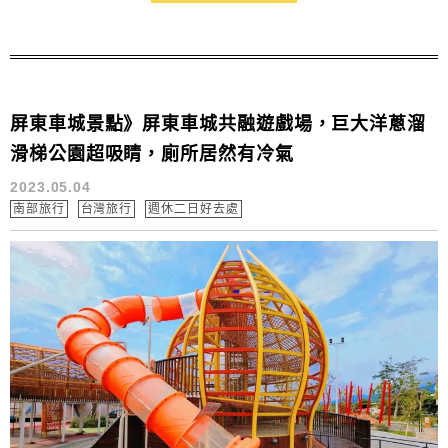
屏東車城景點》屏東車城共融遊戲場，巨大洋蔥溜
滑梯公園超吸睛，廁所居然有冷氣
2023.05.04
南部旅行
台灣旅行
週休二日好去處