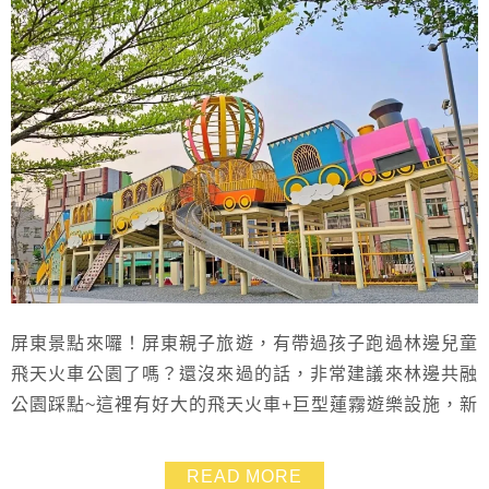
屏東景點來囉！屏東親子旅遊，有帶過孩子跑過林邊兒童
飛天火車公園了嗎？還沒來過的話，非常建議來林邊共融
公園踩點~這裡有好大的飛天火車+巨型蓮霧遊樂設施，新
的屏東特色公園超可愛超好拍~就在林邊火車站旁，交通
很方便～
READ MORE