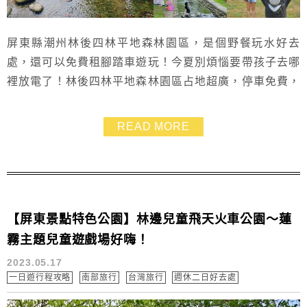
屏東縣潮州林後四林平地森林園區，是個野餐玩水好去
處，還可以免費租腳踏車遊玩！今夏別煩惱要帶孩子去哪
裡放電了！林後四林平地森林園區占地超廣，停車免費，
是超熱門的屏東親子景點~~要早點來佔位置才能有樹下陰
涼的位置喔！(放水時間是星期六星期日才有哦!)
READ MORE
【屏東景點特色公園】林邊兒童飛天火車公園～蓮
霧主題兒童遊戲場好嗨！
2023.05.17
一日遊行程攻略
南部旅行
台灣旅行
週休二日好去處