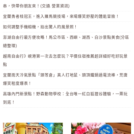
串，快帶你朋友來！(交通.營業資訊)
宜蘭勇者桂冠王，進入羅馬競技場，來場爆笑舒壓的體能冒險！
如何調整手機相機，拍出驚人的風景照！
澎湖自由行最方便攻略！馬公市區、西嶼、湖西、白沙景點美食(分區
總整理)
越南自由行》峴港第一次去怎麼玩？平價住宿推薦超詳細好吃好玩景
點
宜蘭雨天冷氣景點「頭等倉」真人打地鼠、頭頂鐵鍋過電流棒，荒唐
爆笑程度爆表！
高雄內門新景點！野森動物學校：全台唯一紅白狐狸谷體驗，一票玩
到底！