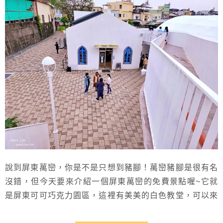
說到屏東萬巒，你是不是只想到豬腳！萬巒豬腳是很有名
沒錯，但今天要來介紹一個屏東萬巒的免費景點喔~它就
是屏東可可巧克力園區，這裡有美美的白色教堂，可以來
喝咖啡下午茶，也能帶小孩來可可巧克力園區做DIY，園