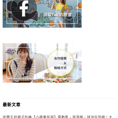
最新文章
宜蘭五結親子包棟【小蘋果民宿】電動車、溜滑梯、球池玩到瘋！大