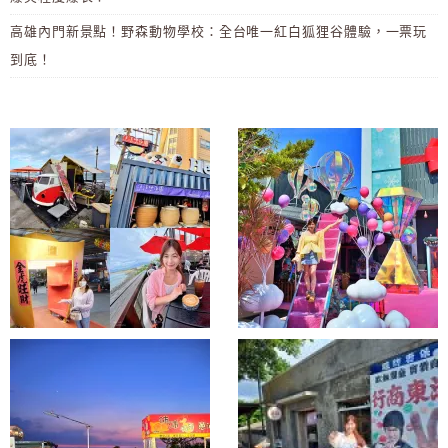
高雄內門新景點！野森動物學校：全台唯一紅白狐狸谷體驗，一票玩
到底！