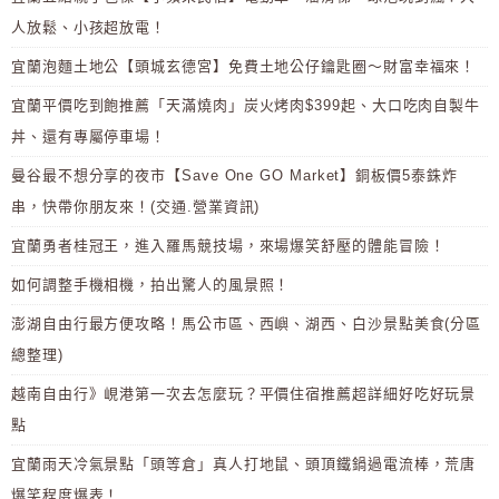
人放鬆、小孩超放電！
宜蘭泡麵土地公【頭城玄德宮】免費土地公仔鑰匙圈～財富幸福來！
宜蘭平價吃到飽推薦「天滿燒肉」炭火烤肉$399起、大口吃肉自製牛
丼、還有專屬停車場！
曼谷最不想分享的夜市【Save One GO Market】銅板價5泰銖炸
串，快帶你朋友來！(交通.營業資訊)
宜蘭勇者桂冠王，進入羅馬競技場，來場爆笑舒壓的體能冒險！
如何調整手機相機，拍出驚人的風景照！
澎湖自由行最方便攻略！馬公市區、西嶼、湖西、白沙景點美食(分區
總整理)
越南自由行》峴港第一次去怎麼玩？平價住宿推薦超詳細好吃好玩景
點
宜蘭雨天冷氣景點「頭等倉」真人打地鼠、頭頂鐵鍋過電流棒，荒唐
爆笑程度爆表！