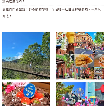
爆笑程度爆表！
高雄內門新景點！野森動物學校：全台唯一紅白狐狸谷體驗，一票玩
到底！