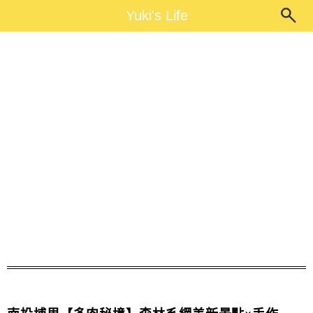
Main Menu
Yuki's Life
Yuki's Life
多肉秘境