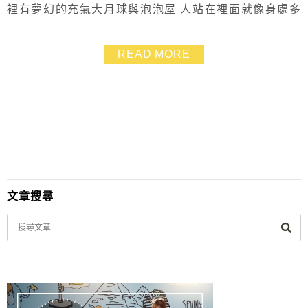
裡有夢幻的充氣大月球與泡泡屋 人站在裡面就像身處多
肉微觀世界一樣 畫面真的超有趣的啦～ 這兒還提供盆栽
DIY以及不凋花教學 要買多肉盆栽也可以來哦！是免費不
READ MORE
收門票的！ 👉埔里懶人包》http://yuki.tw/PJBTQ
文章搜尋