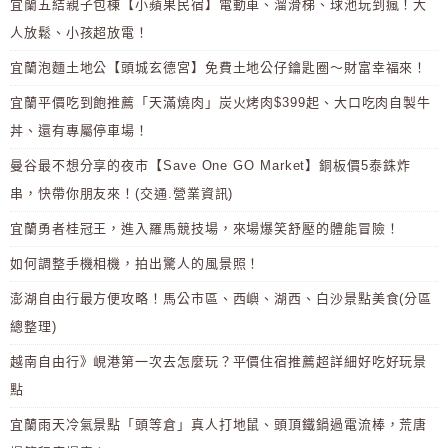
宜蘭五結親子包棟【小蘋果民宿】電動車、溜滑梯、球池玩到瘋！大
人放鬆、小孩超放電！
宜蘭泡麵土地公【頭城玄德宮】免費土地公仔鑰匙圈～財富幸福來！
宜蘭平價吃到飽推薦「天滿燒肉」炭火烤肉$399起、大口吃肉自製牛
丼、還有專屬停車場！
曼谷最不想分享的夜市【Save One GO Market】銅板價5泰銖炸
串，快帶你朋友來！(交通.營業資訊)
宜蘭勇者桂冠王，進入羅馬競技場，來場爆笑舒壓的體能冒險！
如何調整手機相機，拍出驚人的風景照！
澎湖自由行最方便攻略！馬公市區、西嶼、湖西、白沙景點美食(分區
總整理)
越南自由行》峴港第一次去怎麼玩？平價住宿推薦超詳細好吃好玩景
點
宜蘭雨天冷氣景點「頭等倉」真人打地鼠、頭頂鐵鍋過電流棒，荒唐