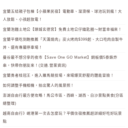
宜蘭五結親子包棟【小蘋果民宿】電動車、溜滑梯、球池玩到瘋！大
人放鬆、小孩超放電！
宜蘭泡麵土地公【頭城玄德宮】免費土地公仔鑰匙圈～財富幸福來！
宜蘭平價吃到飽推薦「天滿燒肉」炭火烤肉$399起、大口吃肉自製牛
丼、還有專屬停車場！
曼谷最不想分享的夜市【Save One GO Market】銅板價5泰銖炸
串，快帶你朋友來！(交通.營業資訊)
宜蘭勇者桂冠王，進入羅馬競技場，來場爆笑舒壓的體能冒險！
如何調整手機相機，拍出驚人的風景照！
澎湖自由行最方便攻略！馬公市區、西嶼、湖西、白沙景點美食(分區
總整理)
越南自由行》峴港第一次去怎麼玩？平價住宿推薦超詳細好吃好玩景
點