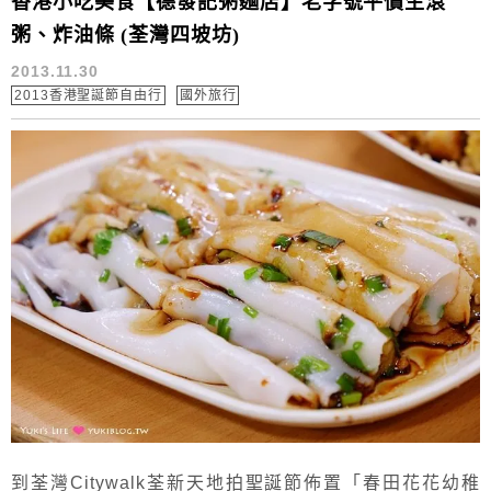
香港小吃美食【德發記粥麵店】老字號平價生滾
粥、炸油條 (荃灣四坡坊)
2013.11.30
2013香港聖誕節自由行
國外旅行
到荃灣Citywalk荃新天地拍聖誕節佈置「春田花花幼稚