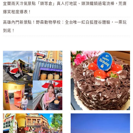
宜蘭雨天冷氣景點「頭等倉」真人打地鼠、頭頂鐵鍋過電流棒，荒唐
爆笑程度爆表！
高雄內門新景點！野森動物學校：全台唯一紅白狐狸谷體驗，一票玩
到底！