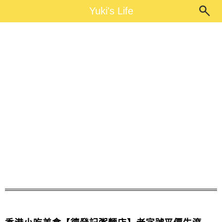
Main Menu
Yuki's Life
Yuki's Life
四坡坊