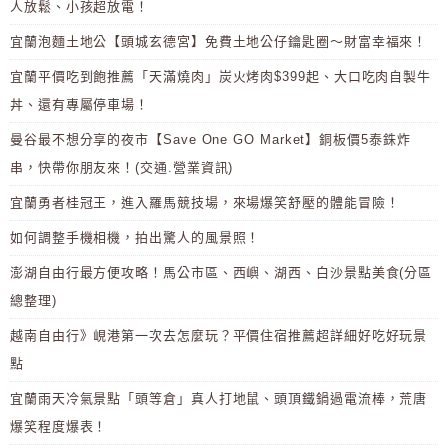
人放鬆、小孩超放電！
宜蘭泡麵土地公【頭城玄德宮】免費土地公仔鑰匙圈～財富幸福來！
宜蘭平價吃到飽推薦「天滿燒肉」炭火烤肉$399起、大口吃肉自製牛
丼、還有專屬停車場！
曼谷最不想分享的夜市【Save One GO Market】銅板價5泰銖炸
串，快帶你朋友來！(交通.營業資訊)
宜蘭勇者桂冠王，進入羅馬競技場，來場爆笑舒壓的體能冒險！
如何調整手機相機，拍出驚人的風景照！
澎湖自由行最方便攻略！馬公市區、西嶼、湖西、白沙景點美食(分區
總整理)
越南自由行》峴港第一次去怎麼玩？平價住宿推薦超詳細好吃好玩景
點
宜蘭雨天冷氣景點「頭等倉」真人打地鼠、頭頂鐵鍋過電流棒，荒唐
爆笑程度爆表！