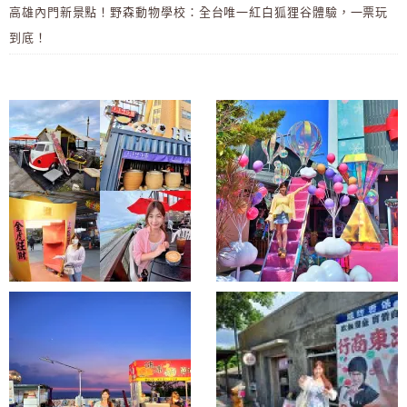
高雄內門新景點！野森動物學校：全台唯一紅白狐狸谷體驗，一票玩
到底！