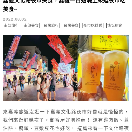
嘉義文化路夜市美食，嘉義一日遊晚上來逛夜市吃
美食~
2022.08.02
南部旅行
南部美食
台灣旅行
台灣美食
夜市吃透透
情侶約會
來嘉義旅遊沒逛一下嘉義文化路夜市好像就是怪怪的，
我們來逛好幾次了，御香屋好喝推薦！ 還有雞肉飯、蔥
油餅、鴨頭、豆漿豆花也好吃， 這篇來看一下文化路夜