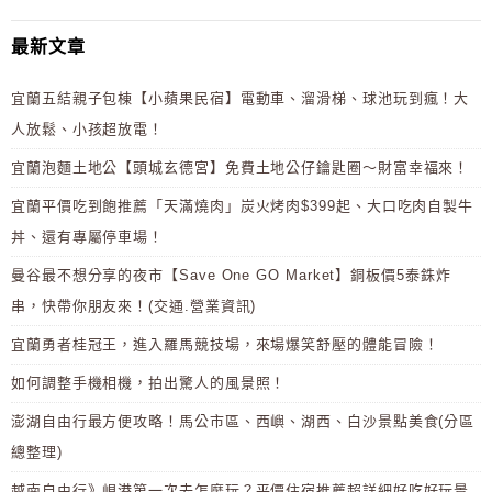
最新文章
宜蘭五結親子包棟【小蘋果民宿】電動車、溜滑梯、球池玩到瘋！大
人放鬆、小孩超放電！
宜蘭泡麵土地公【頭城玄德宮】免費土地公仔鑰匙圈～財富幸福來！
宜蘭平價吃到飽推薦「天滿燒肉」炭火烤肉$399起、大口吃肉自製牛
丼、還有專屬停車場！
曼谷最不想分享的夜市【Save One GO Market】銅板價5泰銖炸
串，快帶你朋友來！(交通.營業資訊)
宜蘭勇者桂冠王，進入羅馬競技場，來場爆笑舒壓的體能冒險！
如何調整手機相機，拍出驚人的風景照！
澎湖自由行最方便攻略！馬公市區、西嶼、湖西、白沙景點美食(分區
總整理)
越南自由行》峴港第一次去怎麼玩？平價住宿推薦超詳細好吃好玩景