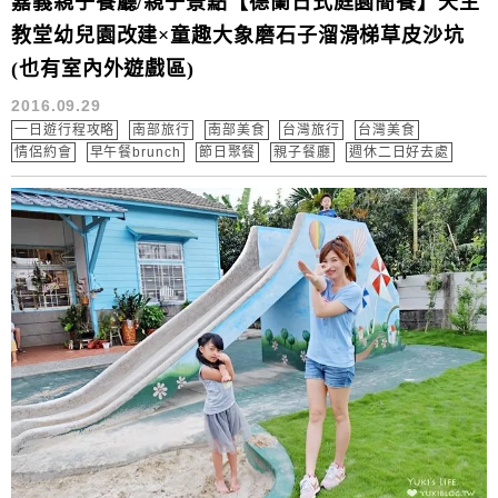
嘉義親子餐廳/親子景點【德蘭日式庭園簡餐】天主
教堂幼兒園改建×童趣大象磨石子溜滑梯草皮沙坑
(也有室內外遊戲區)
2016.09.29
一日遊行程攻略
南部旅行
南部美食
台灣旅行
台灣美食
情侶約會
早午餐brunch
節日聚餐
親子餐廳
週休二日好去處