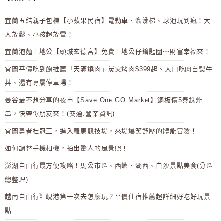
宜蘭五結親子包棟【小蘋果民宿】電動車、溜滑梯、球池玩到瘋！大
人放鬆、小孩超放電！
宜蘭泡麵土地公【頭城玄德宮】免費土地公仔鑰匙圈～財富幸福來！
宜蘭平價吃到飽推薦「天滿燒肉」炭火烤肉$399起、大口吃肉自製牛
丼、還有專屬停車場！
曼谷最不想分享的夜市【Save One GO Market】銅板價5泰銖炸
串，快帶你朋友來！(交通.營業資訊)
宜蘭勇者桂冠王，進入羅馬競技場，來場爆笑舒壓的體能冒險！
如何調整手機相機，拍出驚人的風景照！
澎湖自由行最方便攻略！馬公市區、西嶼、湖西、白沙景點美食(分區
總整理)
越南自由行》峴港第一次去怎麼玩？平價住宿推薦超詳細好吃好玩景
點