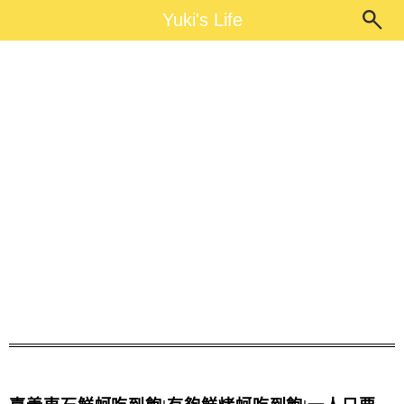
Main Menu
Yuki's Life
Yuki's Life
嘉義吃到飽