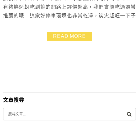
有夠鮮烤蚵吃到飽的網路上評價超高，我們實際吃過還蠻
推薦的哦！這家好停車環境也非常乾淨，炭火超旺一下子
鮮美的蚵仔就能吃了，有夠鮮烤蚵吃到飽的蚵仔味道新鮮
好吃，沒有腥味，價錢一個人只要200元~超佛心的價
READ MORE
格，意外的是不但烤蚵好吃，連炒飯、鳳梨蝦球和烤魚都
有中華料理餐廳的水準，這麼棒的嘉義美食你一定要知
道！
文章搜尋