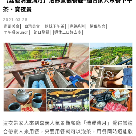
【嘉義清豐濤月】泡腳景觀餐廳~適合家人聚餐下午
茶、賞夜景
2021.03.28
南部美食
台灣美食
姐妹下午茶
專題系列
情侶約會
早午餐brunch
節日聚餐
週休二日好去處
這次帶家人來到嘉義人氣景觀餐廳「清豐濤月」覺得蠻適
合帶家人來用餐，只要用餐就可以泡茶，用餐同時還能欣