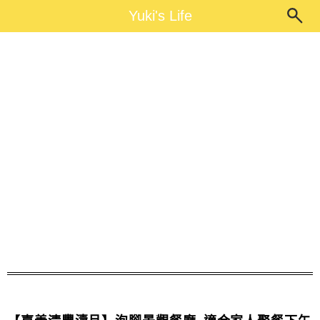
Main Menu
Yuki's Life
Yuki's Life
嘉義價格餐廳