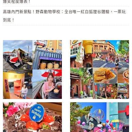
爆笑程度爆表！
高雄內門新景點！野森動物學校：全台唯一紅白狐狸谷體驗，一票玩
到底！