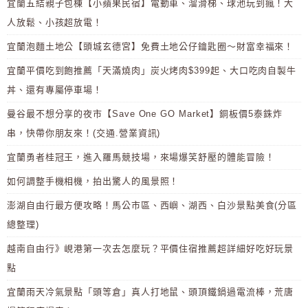
宜蘭五結親子包棟【小蘋果民宿】電動車、溜滑梯、球池玩到瘋！大
人放鬆、小孩超放電！
宜蘭泡麵土地公【頭城玄德宮】免費土地公仔鑰匙圈～財富幸福來！
宜蘭平價吃到飽推薦「天滿燒肉」炭火烤肉$399起、大口吃肉自製牛
丼、還有專屬停車場！
曼谷最不想分享的夜市【Save One GO Market】銅板價5泰銖炸
串，快帶你朋友來！(交通.營業資訊)
宜蘭勇者桂冠王，進入羅馬競技場，來場爆笑舒壓的體能冒險！
如何調整手機相機，拍出驚人的風景照！
澎湖自由行最方便攻略！馬公市區、西嶼、湖西、白沙景點美食(分區
總整理)
越南自由行》峴港第一次去怎麼玩？平價住宿推薦超詳細好吃好玩景
點
宜蘭雨天冷氣景點「頭等倉」真人打地鼠、頭頂鐵鍋過電流棒，荒唐