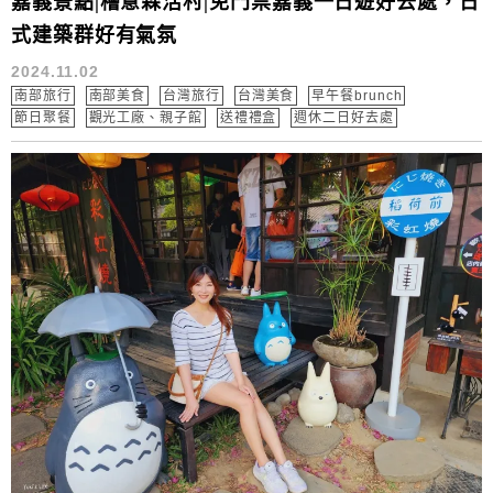
嘉義景點|檜意森活村|免門票嘉義一日遊好去處，日
式建築群好有氣氛
2024.11.02
南部旅行
南部美食
台灣旅行
台灣美食
早午餐brunch
節日聚餐
觀光工廠、親子館
送禮禮盒
週休二日好去處