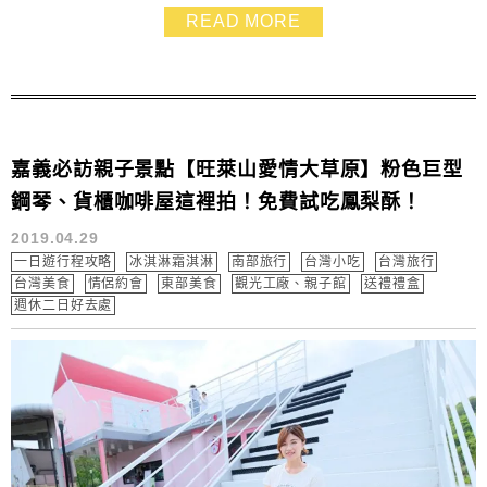
READ MORE
嘉義必訪親子景點【旺萊山愛情大草原】粉色巨型
鋼琴、貨櫃咖啡屋這裡拍！免費試吃鳳梨酥！
2019.04.29
一日遊行程攻略
冰淇淋霜淇淋
南部旅行
台灣小吃
台灣旅行
台灣美食
情侶約會
東部美食
觀光工廠、親子館
送禮禮盒
週休二日好去處