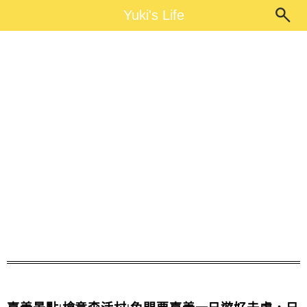
Main Menu
Yuki's Life
Yuki's Life
嘉義