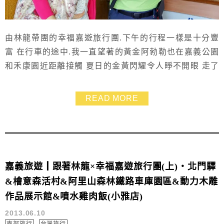
由林龍帶團的幸福嘉遊旅行團.下午的行程一樣是十分豐
富 在行車的途中.我一直望著的黃金阿勃勒也在嘉義公園
和禾康園近距離接觸 夏日的金黃閃耀令人睜不開眼 走了
一天之後.行程最後的文化路夜市讓大家一嚐嘉義小吃美
食的魅力 哇.超幸福的結尾 ^__________^
READ MORE
嘉義旅遊┃跟著林龍×幸福嘉遊旅行團(上)‧北門驛
&檜意森活村&阿里山森林鐵路車庫園區&動力木雕
作品展示館&噴水雞肉飯(小雅店)
2013.06.10
南部旅行
台灣旅行