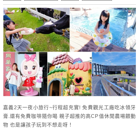
嘉義2天一夜小旅行~行程超充實! 免費觀光工廠吃冰領牙
膏.還有免費咖啡隨你喝 親子超推的高CP值休閒農場餵動
物 也是讓孩子玩到不想走呀！