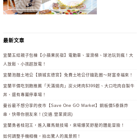
最新文章
宜蘭五結親子包棟【小蘋果民宿】電動車、溜滑梯、球池玩到瘋！大
人放鬆、小孩超放電！
宜蘭泡麵土地公【頭城玄德宮】免費土地公仔鑰匙圈～財富幸福來！
宜蘭平價吃到飽推薦「天滿燒肉」炭火烤肉$399起、大口吃肉自製牛
丼、還有專屬停車場！
曼谷最不想分享的夜市【Save One GO Market】銅板價5泰銖炸
串，快帶你朋友來！(交通.營業資訊)
宜蘭勇者桂冠王，進入羅馬競技場，來場爆笑舒壓的體能冒險！
如何調整手機相機，拍出驚人的風景照！