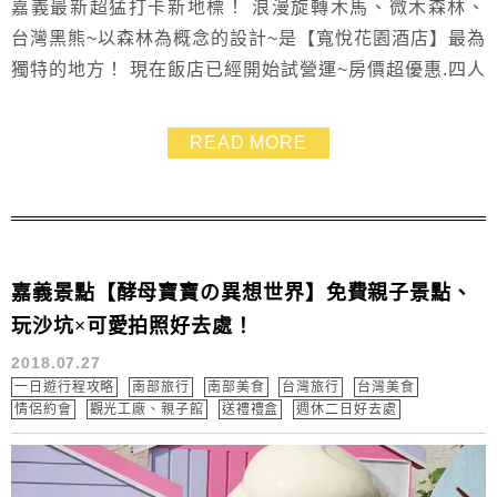
嘉義最新超猛打卡新地標！ 浪漫旋轉木馬、微木森林、
台灣黑熊~以森林為概念的設計~是【寬悅花園酒店】最為
獨特的地方！ 現在飯店已經開始試營運~房價超優惠.四人
房也只要二千多塊 [點我看房型房價] 一進門就能看到旋轉
木馬於圓型水池中央.實在是美極了 仔細看！飯店頂樓怎
READ MORE
麼有一隻超大黃色熊熊爬了上去！ 於大廳還有台灣黑熊
家族等著大家的到來 處處是精美設計也是驚喜.讓入住的
旅客覺得好新奇 想必【寬悅花園酒店...
嘉義景點【酵母寶寶の異想世界】免費親子景點、
玩沙坑×可愛拍照好去處！
2018.07.27
一日遊行程攻略
南部旅行
南部美食
台灣旅行
台灣美食
情侶約會
觀光工廠、親子館
送禮禮盒
週休二日好去處