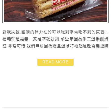
對我來說.團購的魅力在於可以吃到平常吃不到的東西! .
福義軒是嘉義一家老字號餅鋪.前些年因為手工蛋捲而爆
紅 非常可惜.我們無法因為幾盒蛋捲特地起遠赴嘉義搶購
況且…要購買也不是這麼簡單的事. 聽說要排個大老遠的
隊伍才買的到吶 當然.嘴饞的我們又非得使出團購這一
READ MORE
招… 原本是找了福義軒本店要訂購.但店家卻說需要21個
工作天 @@ 所以我又上什麼都有且都不奇怪的「Y拍」
找了一下. 發現有代購這種好事情...