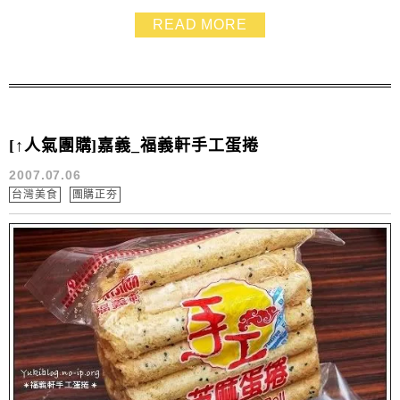
熱到最高點❤
READ MORE
[↑人氣團購]嘉義_福義軒手工蛋捲
2007.07.06
台灣美食
團購正夯