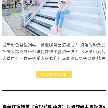
最新粉色巨型鋼琴、貨櫃咖啡屋這裡拍！ 浪漫的粉嫩配
色讓人超喜歡～姐妹們趕快出發拍一波！ 《旺萊山愛情
大草原》一直是很受大家歡迎的嘉義免費親子景點 這裡
不但有許多浪漫造景可以拍照 還有超大的草原以及腳踏
車道可以帶孩子來放風玩耍 最棒的是在《愛情圖書館》
READ MORE
裡還能免費試吃整塊的鳳梨酥～ 有得吃又有得玩～是讓
我們很願意再訪的嘉義景點呢！
嘉義住宿推薦【寬悅花園酒店】浪漫旋轉木馬飯店×