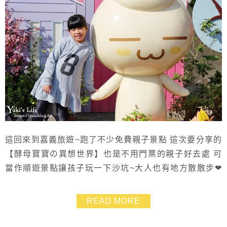
這回來到嘉義旅遊~跑了不少免費親子景點 這次要分享的
【酵母寶寶の異想世界】也是不用門票的親子好去處 可
當作順遊景點讓孩子玩一下沙坑~大人也有地方散散步❤
小小休憩一下還不錯啦!! 大家都蠻推薦這邊的QQ軟糖~我
們也有買一盒哦!!
READ MORE