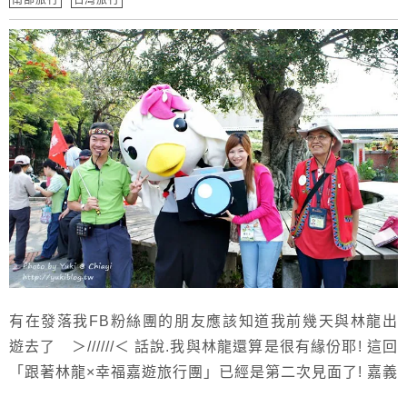
有在發落我FB粉絲團的朋友應該知道我前幾天與林龍出
遊去了 ＞//////＜ 話說.我與林龍還算是很有緣份耶! 這回
「跟著林龍×幸福嘉遊旅行團」已經是第二次見面了! 嘉義
市政府推動嘉義幸福遊程.請來林龍帶團.可說是把氣氛炒