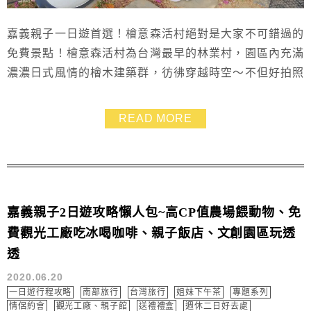
嘉義親子一日遊首選！檜意森活村絕對是大家不可錯過的
免費景點！檜意森活村為台灣最早的林業村，園區內充滿
濃濃日式風情的檜木建築群，彷彿穿越時空～不但好拍照
也適合全家散步休憩，園區內包含美食餐廳、咖啡廳，還
能穿和服拍美照！準備到嘉義旅遊嗎？檜意森活村是個很
READ MORE
適合親子同遊、情侶約會的行程景點哦～
嘉義親子2日遊攻略懶人包~高CP值農場餵動物、免
費觀光工廠吃冰喝咖啡、親子飯店、文創園區玩透
透
2020.06.20
一日遊行程攻略
南部旅行
台灣旅行
姐妹下午茶
專題系列
情侶約會
觀光工廠、親子館
送禮禮盒
週休二日好去處