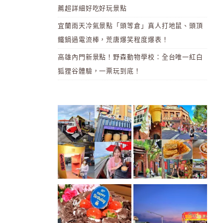
薦超詳細好吃好玩景點
宜蘭雨天冷氣景點「頭等倉」真人打地鼠、頭頂
鐵鍋過電流棒，荒唐爆笑程度爆表！
高雄內門新景點！野森動物學校：全台唯一紅白
狐狸谷體驗，一票玩到底！