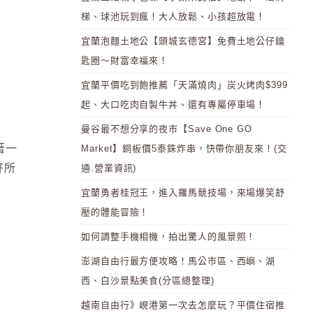
梯、球池玩到瘋！大人放鬆、小孩超放電！
宜蘭泡麵土地公【頭城玄德宮】免費土地公仔鑰
匙圈～財富幸福來！
宜蘭平價吃到飽推薦「天滿燒肉」炭火烤肉$399
起、大口吃肉自製牛丼、還有專屬停車場！
曼谷最不想分享的夜市【Save One GO
著一
Market】銅板價5泰銖炸串，快帶你朋友來！(交
好所
通.營業資訊)
宜蘭勇者桂冠王，進入羅馬競技場，來場爆笑舒
壓的體能冒險！
如何調整手機相機，拍出驚人的風景照！
澎湖自由行最方便攻略！馬公市區、西嶼、湖
西、白沙景點美食(分區總整理)
越南自由行》峴港第一次去怎麼玩？平價住宿推