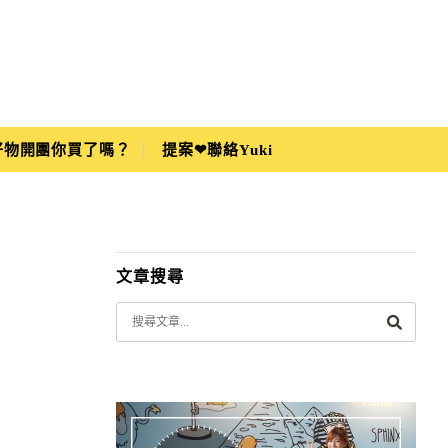
i好物開團你買了嗎？
提案❤聯絡Yuki
文章搜尋