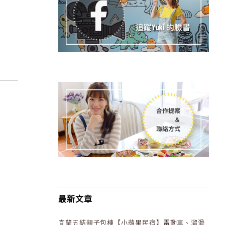
最新文章
宜蘭五結親子包棟【小蘋果民宿】電動車、溜滑