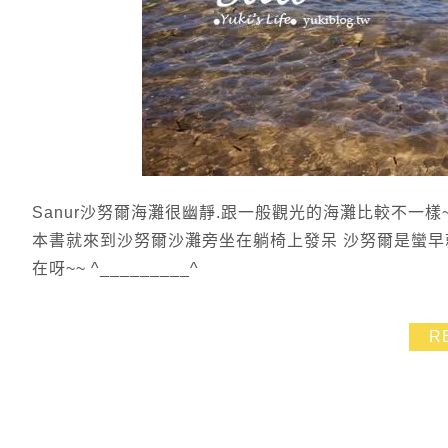
Sanur沙努爾海灘很幽靜.跟一般觀光的海灘比較不一樣
本書就來到沙努爾沙灘旁坐在躺椅上發呆 沙努爾是蠻早
在呀~~ ^_________^
R