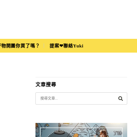
i好物開團你買了嗎？
提案❤聯絡Yuki
文章搜尋