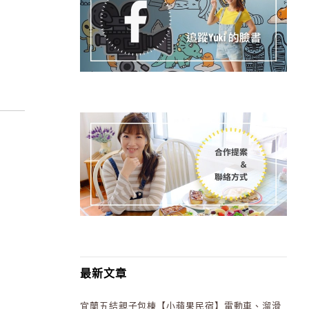
最新文章
宜蘭五結親子包棟【小蘋果民宿】電動車、溜滑