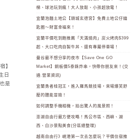
梯、球池玩到瘋！大人放鬆、小孩超放電！
宜蘭泡麵土地公【頭城玄德宮】免費土地公仔鑰
匙圈～財富幸福來！
宜蘭平價吃到飽推薦「天滿燒肉」炭火烤肉$399
起、大口吃肉自製牛丼、還有專屬停車場！
曼谷最不想分享的夜市【Save One GO
湯宿】
Market】銅板價5泰銖炸串，快帶你朋友來！(交
生日
通.營業資訊)
行也是
宜蘭勇者桂冠王，進入羅馬競技場，來場爆笑舒
壓的體能冒險！
如何調整手機相機，拍出驚人的風景照！
澎湖自由行最方便攻略！馬公市區、西嶼、湖
西、白沙景點美食(分區總整理)
越南自由行》峴港第一次去怎麼玩？平價住宿推