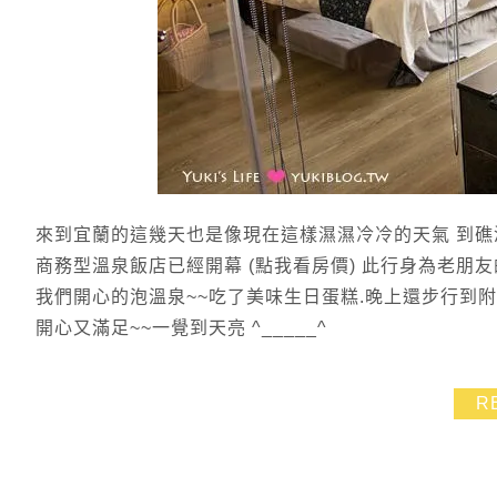
來到宜蘭的這幾天也是像現在這樣濕濕冷冷的天氣 到礁
商務型溫泉飯店已經開幕 (點我看房價) 此行身為老朋
我們開心的泡溫泉~~吃了美味生日蛋糕.晚上還步行到
開心又滿足~~一覺到天亮 ^_____^
R