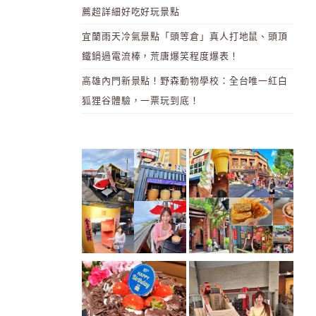
薦超詳細好吃好玩景點
宜蘭雨天冷氣景點「頭等倉」真人打地鼠、頭頂
鐵鍋過電流棒，荒唐爆笑程度爆表！
高雄內門新景點！野森動物學校：全台唯一紅白
狐狸谷體驗，一票玩到底！