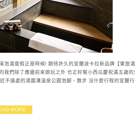
溪泡湯度假正是時候! 期待許久的宜蘭波卡拉新品牌【東旅
友的我們除了應邀前來遊玩之外 也正好幫小西瓜慶祝滿五歲的
附近不遠處的湯圍溝溫泉公園泡腳、散步 沒什麼行程的宜蘭
EAD MORE