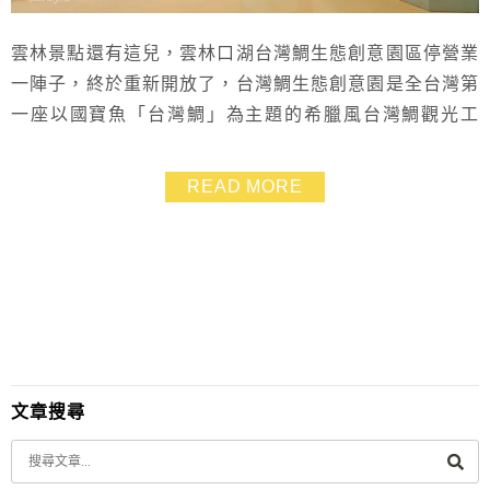
雲林景點還有這兒，雲林口湖台灣鯛生態創意園區停營業
一陣子，終於重新開放了，台灣鯛生態創意園是全台灣第
一座以國寶魚「台灣鯛」為主題的希臘風台灣鯛觀光工
廠，進來有魚湯可以喝，還有許多人是特地來吃飯的哦！
台灣鯛生態創意園算是雲林口湖這帶可以吹冷氣還不錯的
READ MORE
親子景點，可跟萡子寮喔熊藝術村一起順遊～
文章搜尋