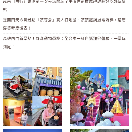
越南自由行》峴港第一次去怎麼玩？平價住宿推薦超詳細好吃好玩景
點
宜蘭雨天冷氣景點「頭等倉」真人打地鼠、頭頂鐵鍋過電流棒，荒唐
爆笑程度爆表！
高雄內門新景點！野森動物學校：全台唯一紅白狐狸谷體驗，一票玩
到底！