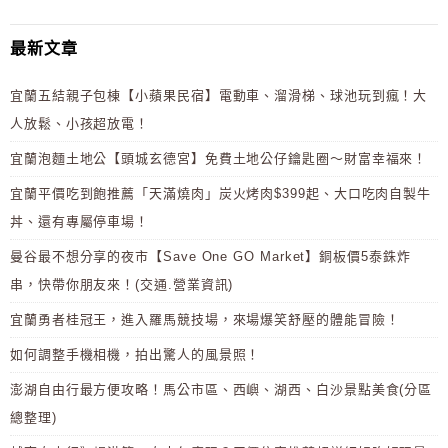
最新文章
宜蘭五結親子包棟【小蘋果民宿】電動車、溜滑梯、球池玩到瘋！大
人放鬆、小孩超放電！
宜蘭泡麵土地公【頭城玄德宮】免費土地公仔鑰匙圈～財富幸福來！
宜蘭平價吃到飽推薦「天滿燒肉」炭火烤肉$399起、大口吃肉自製牛
丼、還有專屬停車場！
曼谷最不想分享的夜市【Save One GO Market】銅板價5泰銖炸
串，快帶你朋友來！(交通.營業資訊)
宜蘭勇者桂冠王，進入羅馬競技場，來場爆笑舒壓的體能冒險！
如何調整手機相機，拍出驚人的風景照！
澎湖自由行最方便攻略！馬公市區、西嶼、湖西、白沙景點美食(分區
總整理)