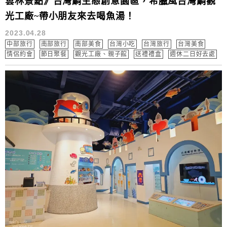
雲林景點》台灣鯛生態創意園區，希臘風台灣鯛觀
光工廠~帶小朋友來去喝魚湯！
2023.04.28
中部旅行
南部旅行
南部美食
台灣小吃
台灣旅行
台灣美食
情侶約會
節日聚餐
觀光工廠、親子館
送禮禮盒
週休二日好去處