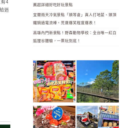
有4
薦超詳細好吃好玩景點
給迷
宜蘭雨天冷氣景點「頭等倉」真人打地鼠、頭頂
鐵鍋過電流棒，荒唐爆笑程度爆表！
高雄內門新景點！野森動物學校：全台唯一紅白
狐狸谷體驗，一票玩到底！