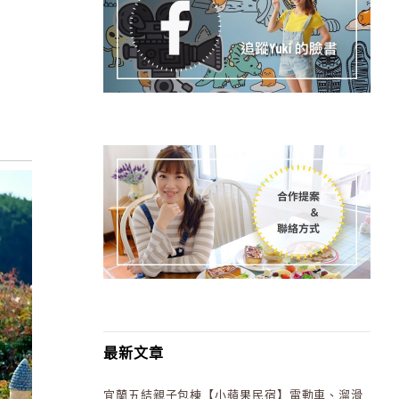
最新文章
宜蘭五結親子包棟【小蘋果民宿】電動車、溜滑