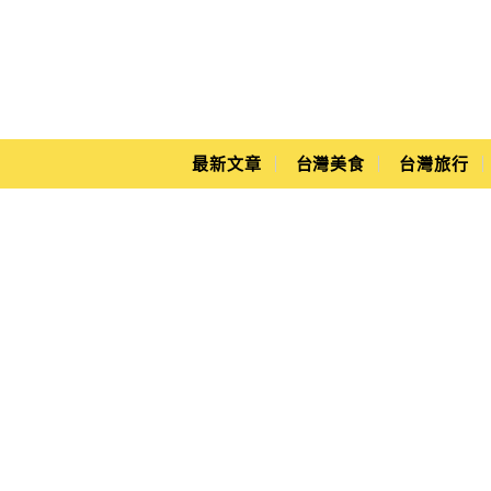
Main Menu
Yuki's Life
最新文章
台灣美食
台灣旅行
台南景點一日遊