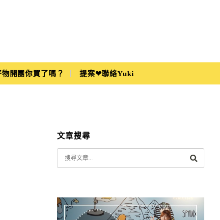
i好物開團你買了嗎？
提案❤聯絡Yuki
文章搜尋