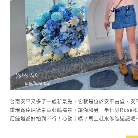
台南安平又多了一處新景點，它就是位於安平古堡、安
重現鐵達尼號豪華郵輪場景，讓你和另一半化身Rose和
尼鐘塔都好拍到不行！心動了嗎？馬上就來瞧瞧遊記吧~