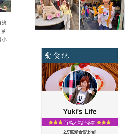
很適
然景
帶小