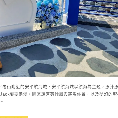
平老街附近的安平航海城，安平航海城以航海為主題，原汁
Jack耍耍浪漫，園區還有英倫風與羅馬佈景，以及夢幻的聖
~