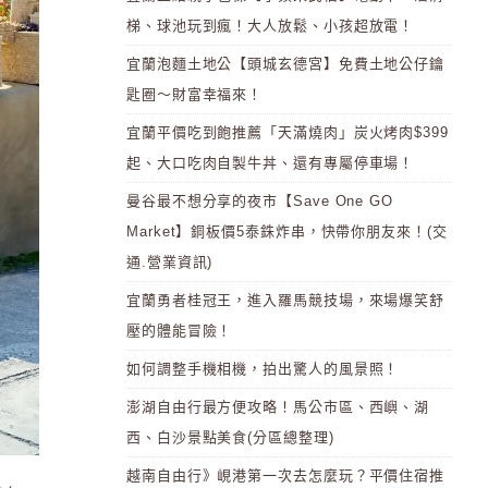
梯、球池玩到瘋！大人放鬆、小孩超放電！
宜蘭泡麵土地公【頭城玄德宮】免費土地公仔鑰
匙圈～財富幸福來！
宜蘭平價吃到飽推薦「天滿燒肉」炭火烤肉$399
起、大口吃肉自製牛丼、還有專屬停車場！
曼谷最不想分享的夜市【Save One GO
Market】銅板價5泰銖炸串，快帶你朋友來！(交
通.營業資訊)
宜蘭勇者桂冠王，進入羅馬競技場，來場爆笑舒
壓的體能冒險！
如何調整手機相機，拍出驚人的風景照！
澎湖自由行最方便攻略！馬公市區、西嶼、湖
西、白沙景點美食(分區總整理)
越南自由行》峴港第一次去怎麼玩？平價住宿推