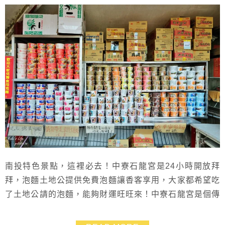
南投特色景點，這裡必去！中寮石龍宮是24小時開放拜
拜，泡麵土地公提供免費泡麵讓香客享用，大家都希望吃
了土地公請的泡麵，能夠財運旺旺來！中寮石龍宮是個傳
說很靈驗的超夯求財勝地！過年也很多人