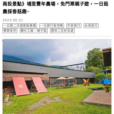
南投景點》埔里豐年農場，免門票親子遊，一日菇
農採香菇趣~
2023.08.31
一日遊二日遊景點推薦
一日遊行程攻略
中部旅行
台灣旅行
專題系列
觀光工廠、親子館
週休二日好去處