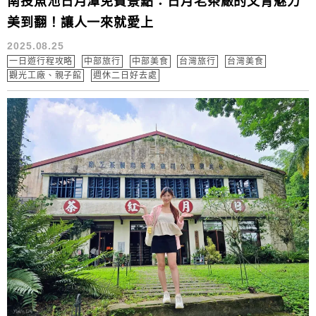
南投魚池日月潭免費景點：日月老茶廠的文青魅力
美到翻！讓人一來就愛上
2025.08.25
一日遊行程攻略
中部旅行
中部美食
台灣旅行
台灣美食
觀光工廠、親子館
週休二日好去處