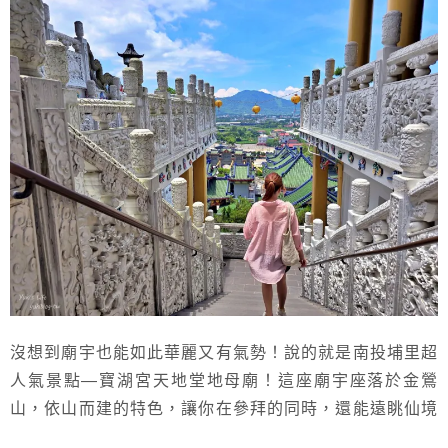
沒想到廟宇也能如此華麗又有氣勢！說的就是南投埔里超
人氣景點—寶湖宮天地堂地母廟！這座廟宇座落於金鶯
山，依山而建的特色，讓你在參拜的同時，還能遠眺仙境
般的絕美景觀，真的讓人著迷。更棒的是，攻上最高處的