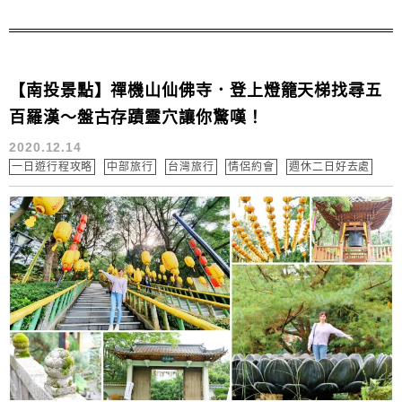
【南投景點】禪機山仙佛寺．登上燈籠天梯找尋五
百羅漢～盤古存蹟靈穴讓你驚嘆！
2020.12.14
一日遊行程攻略
中部旅行
台灣旅行
情侶約會
週休二日好去處