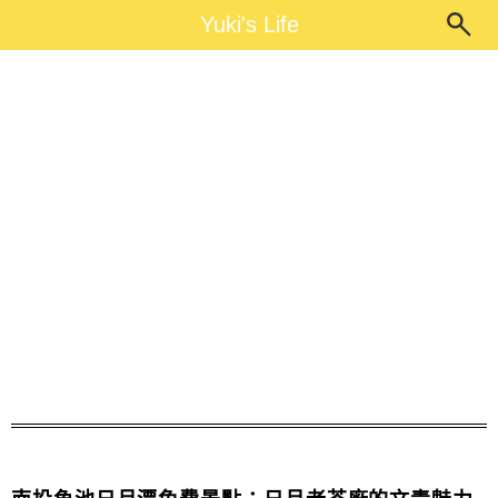
Main Menu
Yuki's Life
Yuki's Life
南投免費景點