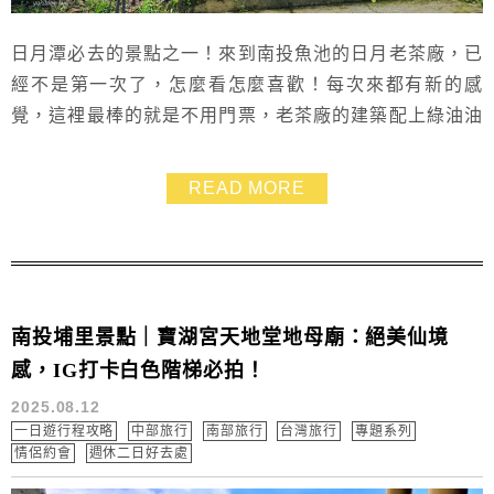
日月潭必去的景點之一！來到南投魚池的日月老茶廠，已
經不是第一次了，怎麼看怎麼喜歡！每次來都有新的感
覺，這裡最棒的就是不用門票，老茶廠的建築配上綠油油
的植物，讓人心很靜，怎麼拍都超有質感，超適合帶長輩
來這裡喝杯紅茶、逛逛走走，順便幫他們拍美照！
READ MORE
南投埔里景點｜寶湖宮天地堂地母廟：絕美仙境
感，IG打卡白色階梯必拍！
2025.08.12
一日遊行程攻略
中部旅行
南部旅行
台灣旅行
專題系列
情侶約會
週休二日好去處