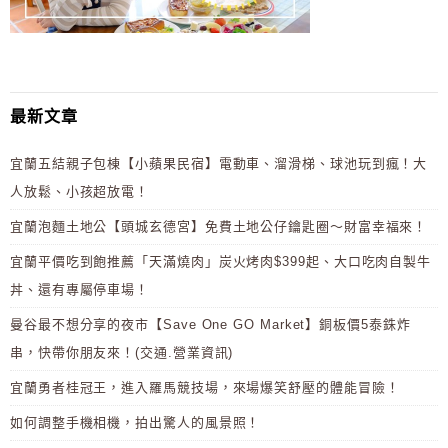
最新文章
宜蘭五結親子包棟【小蘋果民宿】電動車、溜滑梯、球池玩到瘋！大
人放鬆、小孩超放電！
宜蘭泡麵土地公【頭城玄德宮】免費土地公仔鑰匙圈～財富幸福來！
宜蘭平價吃到飽推薦「天滿燒肉」炭火烤肉$399起、大口吃肉自製牛
丼、還有專屬停車場！
曼谷最不想分享的夜市【Save One GO Market】銅板價5泰銖炸
串，快帶你朋友來！(交通.營業資訊)
宜蘭勇者桂冠王，進入羅馬競技場，來場爆笑舒壓的體能冒險！
如何調整手機相機，拍出驚人的風景照！