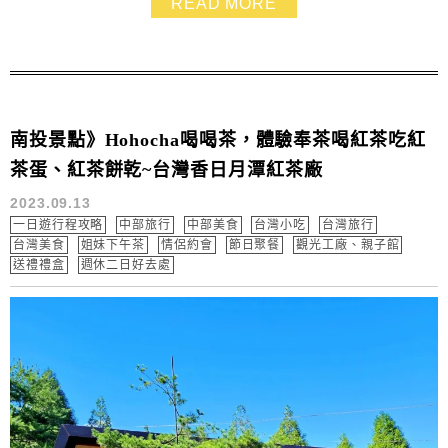
READ MORE
有趣的照片~宮廟不無聊，松柏嶺受天宮好拍又好玩，來
過一次就知道了~~
南投景點》Hohocha喝喝茶，體驗奉茶喝紅茶吃紅
茶蛋、紅茶餅乾~台灣香日月潭紅茶廠
2023.09.13
一日遊行程攻略
中部旅行
中部美食
台灣小吃
台灣旅行
台灣美食
姐妹下午茶
情侶約會
節日聚餐
觀光工廠、親子館
送禮禮盒
週休二日好去處