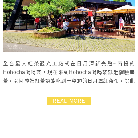
全台最大紅茶觀光工廠就在日月潭新亮點~南投的
Hohocha喝喝茶，現在來到Hohocha喝喝茶就能體驗奉
茶，喝阿薩姆紅茶還能吃到一整顆的日月潭紅茶蛋，除此
之外，南投Hohocha喝喝茶供應各式茶飲及冰淇淋都很
熱門 來到Hohocha喝喝茶吃吃喝喝之餘也別忘了透過
READ MORE
「茶葉製作參觀區」及「觀茶天井區」來了解整個製茶過
程 對了，Hohocha喝喝茶滿山的茶園步道更是散步賞景
好去處！不但好拍、好吃又好玩！ ...