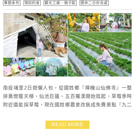
專題系列
情侶約會
觀光工廠、親子館
週休二日好去處
南投埔里2日遊懶人包，從國姓鄉『禪機山仙佛寺』一整
排黃燈籠天梯、仙池巨蓮、五百羅漢開始逛起，草莓季時
附近還能採草莓，現在國姓鄉農會改裝成免費景點『九二
咖啡故事館』也是好逛又好拍 埔里超多親子景點、美拍
景點，這次出遊一次玩透透吧！
READ MORE