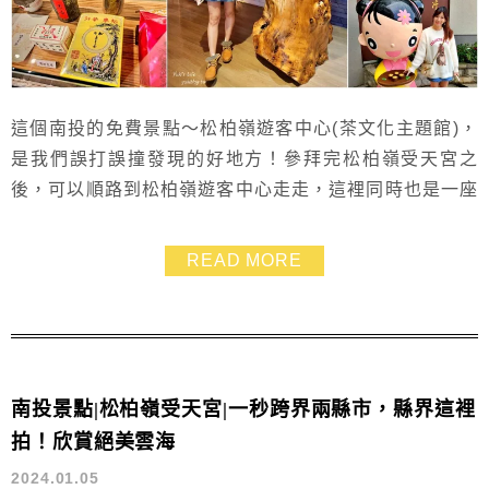
這個南投的免費景點～松柏嶺遊客中心(茶文化主題館)，
是我們誤打誤撞發現的好地方！參拜完松柏嶺受天宮之
後，可以順路到松柏嶺遊客中心走走，這裡同時也是一座
茶文化主題館哦！茶文化主題館裡面有全台最大巨型茶
球，還有懷舊的製茶廚房、各種茶葉花茶可聞香，重點這
READ MORE
裡免門票參觀，非常適合帶孩子來殺時間，是個很不錯的
親子好去處~~
南投景點|松柏嶺受天宮|一秒跨界兩縣市，縣界這裡
拍！欣賞絕美雲海
2024.01.05