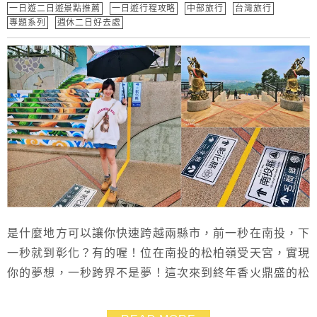
一日遊二日遊景點推薦
一日遊行程攻略
中部旅行
台灣旅行
專題系列
週休二日好去處
是什麼地方可以讓你快速跨越兩縣市，前一秒在南投，下
一秒就到彰化？有的喔！位在南投的松柏嶺受天宮，實現
你的夢想，一秒跨界不是夢！這次來到終年香火鼎盛的松
柏嶺受天宮，不僅是大家推薦值得特地來參拜景點，這裡
的絕佳美景也被讚爆～近來還新增3d彩繪和縣界可以拍出