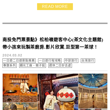
乾元殿只要10分鐘，大人小孩都能輕鬆挑戰，完全不用擔
READ MORE
心太累哦！
南投免門票景點》松柏嶺遊客中心(茶文化主題館)
帶小孩來玩製茶廚房.影片欣賞.巨型第一茶球！
2024.03.02
一日遊二日遊景點推薦
一日遊行程攻略
中部旅行
台灣旅行
專題系列
觀光工廠、親子館
週休二日好去處