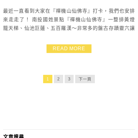
最近一直看到大家在『禪機山仙佛寺』打卡，我們也安排
來走走了！ 南投國姓景點『禪機山仙佛寺』一整排黃燈
籠天梯、仙池巨蓮、五百羅漢～非常多的盤古存蹟靈穴讓
你驚嘆！ 不僅是沉澱心靈的散步好去處，也是南投很夯
的網美打卡聖地，於官網上更稱『禪機山仙佛寺』是大地
READ MORE
的美術館 還沒來過的朋友們，跟著我們一起來去逛逛
吧！放心，這裡不太需要爬山也不太費腳力的~ 附近建議
順遊景點》 國姓鄉阿地草莓園 → 國姓驛站 → 國...
1
2
3
下一頁
文章搜尋