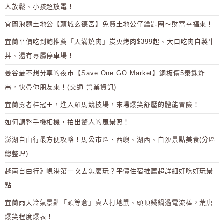
人放鬆、小孩超放電！
宜蘭泡麵土地公【頭城玄德宮】免費土地公仔鑰匙圈～財富幸福來！
宜蘭平價吃到飽推薦「天滿燒肉」炭火烤肉$399起、大口吃肉自製牛
丼、還有專屬停車場！
曼谷最不想分享的夜市【Save One GO Market】銅板價5泰銖炸
串，快帶你朋友來！(交通.營業資訊)
宜蘭勇者桂冠王，進入羅馬競技場，來場爆笑舒壓的體能冒險！
如何調整手機相機，拍出驚人的風景照！
澎湖自由行最方便攻略！馬公市區、西嶼、湖西、白沙景點美食(分區
總整理)
越南自由行》峴港第一次去怎麼玩？平價住宿推薦超詳細好吃好玩景
點
宜蘭雨天冷氣景點「頭等倉」真人打地鼠、頭頂鐵鍋過電流棒，荒唐
爆笑程度爆表！