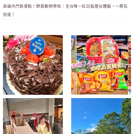
高雄內門新景點！野森動物學校：全台唯一紅白狐狸谷體驗，一票玩
到底！