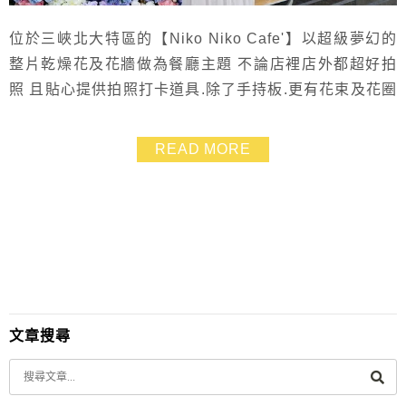
位於三峽北大特區的【Niko Niko Cafe'】以超級夢幻的
整片乾燥花及花牆做為餐廳主題 不論店裡店外都超好拍
照 且貼心提供拍照打卡道具.除了手持板.更有花束及花圈
可以使用 非常適合姐妹與情人們約會用餐 而店裡的餐點
也非常豐富美味 難怪才開幕沒多久就在網上瘋傳
READ MORE
文章搜尋