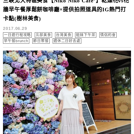
三峽北大特區美食【Niko Niko Cafe’】乾燥花vs花
牆早午餐厚鬆餅咖啡廳×提供拍照道具的IG熱門打
卡點(樹林美食)
2017.06.29
一日遊行程攻略
北部美食
台灣美食
姐妹下午茶
情侶約會
早午餐brunch
節日聚餐
週休二日好去處