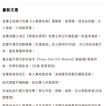
最新文章
宜蘭五結親子包棟【小蘋果民宿】電動車、溜滑梯、球池玩到瘋！大
人放鬆、小孩超放電！
宜蘭泡麵土地公【頭城玄德宮】免費土地公仔鑰匙圈～財富幸福來！
宜蘭平價吃到飽推薦「天滿燒肉」炭火烤肉$399起、大口吃肉自製牛
丼、還有專屬停車場！
曼谷最不想分享的夜市【Save One GO Market】銅板價5泰銖炸
串，快帶你朋友來！(交通.營業資訊)
宜蘭勇者桂冠王，進入羅馬競技場，來場爆笑舒壓的體能冒險！
如何調整手機相機，拍出驚人的風景照！
澎湖自由行最方便攻略！馬公市區、西嶼、湖西、白沙景點美食(分區
總整理)
越南自由行》峴港第一次去怎麼玩？平價住宿推薦超詳細好吃好玩景