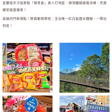
宜蘭雨天冷氣景點「頭等倉」真人打地鼠、頭頂鐵鍋過電流棒，荒唐
爆笑程度爆表！
高雄內門新景點！野森動物學校：全台唯一紅白狐狸谷體驗，一票玩
到底！