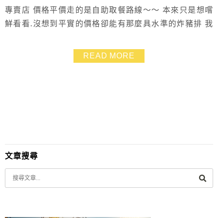
專賣店 價格平價走的是自助取餐路線～～ 本來只是想嚐
鮮看看.沒想到平實的價格卻能有那麼具水準的炸豬排 我
真是太開心啦～以後想吃豬排不用跑遠.找找自己家附近
的家樂福或是鮮五丼門市吧 柯柯！
READ MORE
文章搜尋