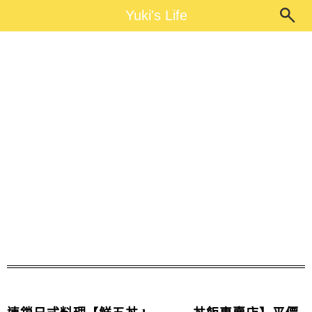
Main Menu
Yuki's Life
Yuki's Life
北區