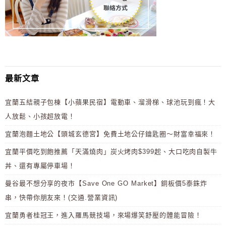
最新文章
宜蘭五結親子包棟【小蘋果民宿】電動車、溜滑梯、球池玩到瘋！大
人放鬆、小孩超放電！
宜蘭泡麵土地公【頭城玄德宮】免費土地公仔鑰匙圈～財富幸福來！
宜蘭平價吃到飽推薦「天滿燒肉」炭火烤肉$399起、大口吃肉自製牛
丼、還有專屬停車場！
曼谷最不想分享的夜市【Save One GO Market】銅板價5泰銖炸
串，快帶你朋友來！(交通.營業資訊)
宜蘭勇者桂冠王，進入羅馬競技場，來場爆笑舒壓的體能冒險！