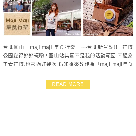
台北圓山「maji maji 集食行樂」~~台北新景點!! 花博
公園變得好好玩喲!! 圓山站其實不是我的活動範圍.不過為
了看花博.也來過好幾次 得知後來改建為「maji maji集食
行樂」有吃有玩又得拍照.完全就是我的旅遊路線~~ 跟姐
妹們約好就來逛逛囉~~ 小西瓜還免費坐了旋轉木馬兩次.
READ MORE
樂翻了 ❤