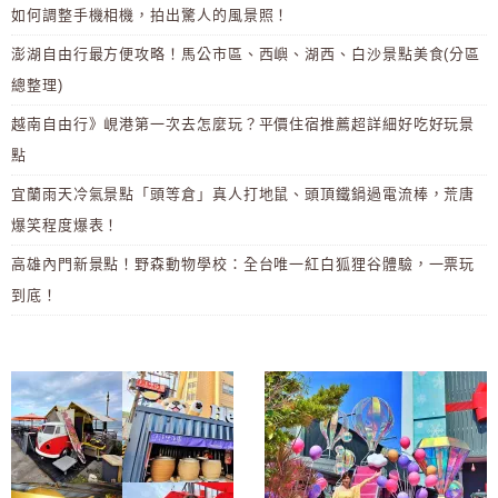
如何調整手機相機，拍出驚人的風景照！
澎湖自由行最方便攻略！馬公市區、西嶼、湖西、白沙景點美食(分區
總整理)
越南自由行》峴港第一次去怎麼玩？平價住宿推薦超詳細好吃好玩景
點
宜蘭雨天冷氣景點「頭等倉」真人打地鼠、頭頂鐵鍋過電流棒，荒唐
爆笑程度爆表！
高雄內門新景點！野森動物學校：全台唯一紅白狐狸谷體驗，一票玩
到底！