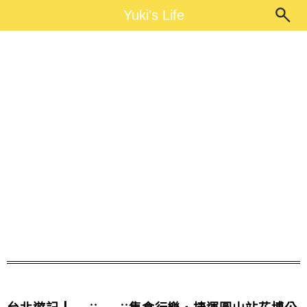
Main Menu
Yuki's Life
Yuki's Life
創意市集