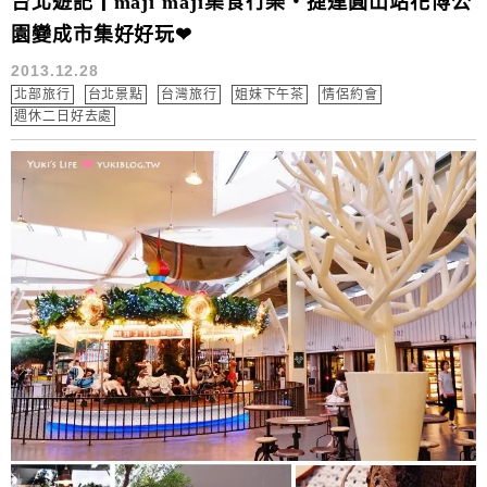
台北遊記┃maji maji集食行樂‧捷運圓山站花博公
園變成市集好好玩❤
2013.12.28
北部旅行
台北景點
台灣旅行
姐妹下午茶
情侶約會
週休二日好去處